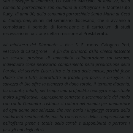
San Giuseppe di Ramacca
, Lo Bianco Marcello,
di anni 27, della
comunità parrocchiale San Giuliano di Caltagirone
e Montessuto
Rudy,
di anni 30, della comunità parrocchiale Santa Maria di Gesù
di Caltagirone
, alunni del seminario diocesano, che si avviano a
completare il periodo di formazione e il curriculum di studi
necessario in funzione dell’ammissione al Presbiterato.
«
Il ministero del Diaconato
– dice S. E. mons. Calogero Peri,
vescovo di Caltagirone –
è fin dai primordi della Chiesa nascente
un servizio prezioso di immediata collaborazione col vescovo,
individuato come necessario complemento nella predicazione della
Parola, del servizio Eucaristico e la cura delle mense, perché fosse
chiaro che a tutti, soprattutto ai fratelli più poveri e bisognosi la
salvezza di Dio offre la pienezza di dono totale. Il termine diaconia,
ha assunto, infatti, nel tempo una profondità teologica e spirituale
molto significativa, espressione concreta e sacramentale del modo
con cui la Comunità cristiana si colloca nel mondo per annunciare
ad ogni uomo una salvezza, che non parla i linguaggi astratti della
solidarietà sentimentale, ma la concretezza della compromissione
nell’offerta piena e totale della carità e disponibilità a portare i
pesi gli uni degli altri
»
.