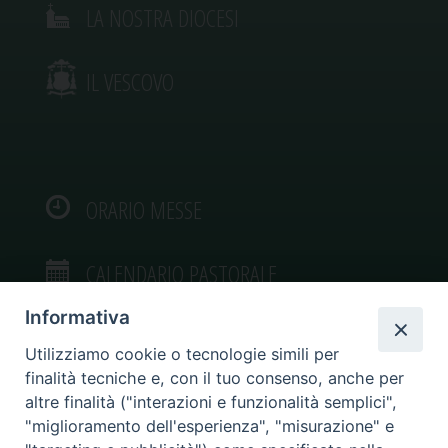
LA NOSTRA DIOCESI
IL VESCOVO
ORARIO MESSE
CALENDARIO PASTORALE
Informativa
Utilizziamo cookie o tecnologie simili per
finalità tecniche e, con il tuo consenso, anche per
VIDEOGALLERY
altre finalità ("interazioni e funzionalità semplici",
"miglioramento dell'esperienza", "misurazione" e