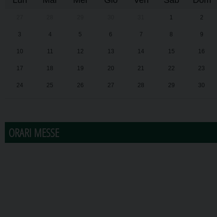
Lun
Mar
Mer
Gio
Ven
Sab
Dom
27
28
29
30
31
1
2
3
4
5
6
7
8
9
10
11
12
13
14
15
16
17
18
19
20
21
22
23
24
25
26
27
28
29
30
31
1
2
3
4
5
6
ORARI MESSE