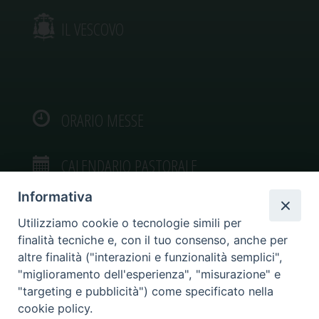
IL VESCOVO
ORARIO MESSE
CALENDARIO PASTORALE
Informativa
Utilizziamo cookie o tecnologie simili per
finalità tecniche e, con il tuo consenso, anche per
VIDEOGALLERY
altre finalità ("interazioni e funzionalità semplici",
"miglioramento dell'esperienza", "misurazione" e
"targeting e pubblicità") come specificato nella
PHOTOGALLERY
cookie policy.