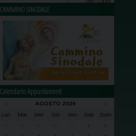
CAMMINO SINODALE
Calendario Appuntamenti
‹
AGOSTO 2026
›
Lun
Mar
Mer
Gio
Ven
Sab
Dom
27
28
29
30
31
1
2