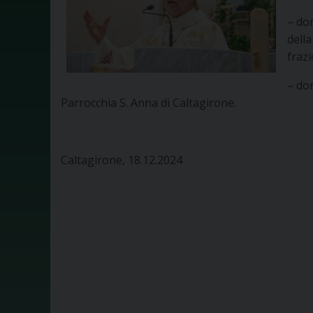
– do
della
frazi
– do
Parrocchia S. Anna di Caltagirone.
Caltagirone, 18.12.2024