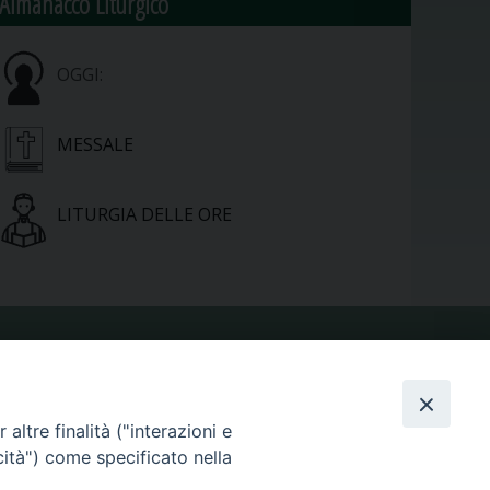
Almanacco Liturgico
OGGI:
MESSALE
LITURGIA DELLE ORE
VIDEOGALLERY
altre finalità ("interazioni e
PHOTOGALLERY
cità") come specificato nella