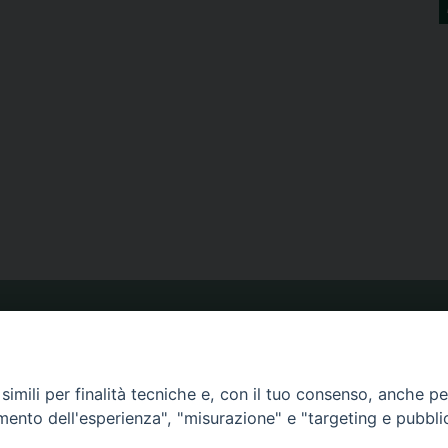
ORARIO MESSE
imili per finalità tecniche e, con il tuo consenso, anche per 
CALENDARIO PASTORALE
amento dell'esperienza", "misurazione" e "targeting e pubbli