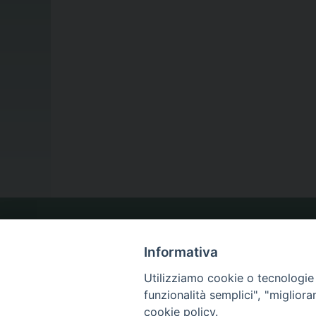
LA NOSTRA DIOCESI
Informativa
Utilizziamo cookie o tecnologie s
IL VESCOVO
funzionalità semplici", "miglior
cookie policy.