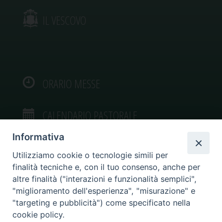
IL VESCOVO
ORARIO MESSE
CALENDARIO PASTORALE
Informativa
Utilizziamo cookie o tecnologie simili per
finalità tecniche e, con il tuo consenso, anche per
VIDEOGALLERY
altre finalità ("interazioni e funzionalità semplici",
"miglioramento dell'esperienza", "misurazione" e
"targeting e pubblicità") come specificato nella
PHOTOGALLERY
cookie policy.