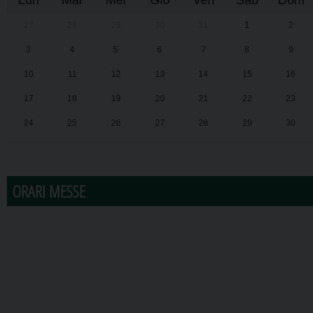
Lun
Mar
Mer
Gio
Ven
Sab
Dom
27
28
29
30
31
1
2
3
4
5
6
7
8
9
10
11
12
13
14
15
16
17
18
19
20
21
22
23
24
25
26
27
28
29
30
31
1
2
3
4
5
6
ORARI MESSE