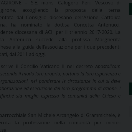
AGIRONE – S.E. mons. Calogero Peri, Vescovo di
tagirone, accogliendo la proposta della terna
entata dal Consiglio diocesano dell’Azione Cattolica
iana, ha nominato la dott.sa Concetta Antenucci,
idente diocesana di ACI, per il triennio 2017-2020. La
.sa Antenucci succede alla prof.ssa Margherita
hese alla guida dell’associazione per i due precedenti
ati, dal 2011 ad oggi.
 scrive il Concilio Vaticano II nel decreto
Apostolicam
a secondo il modo loro proprio, portano la loro esperienza e
rganizzazioni, nel ponderare le circostanze in cui si deve
elaborazione ed esecuzione del loro programma di azione. I
affinché sia meglio espressa la comunità della Chiesa e
e parrocchiale San Michele Arcangelo di Grammichele, è
ercita la professione nella comunità per minori
usa.