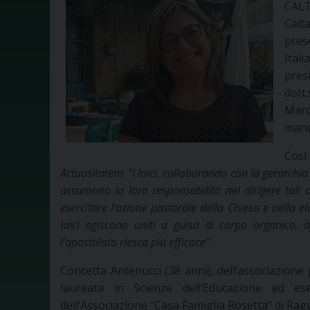
CALT
Cal
pres
Ital
pres
dott
Marc
mand
Così
Actuositatem
:
“I laici, collaborando con la gerarchi
assumono la loro responsabilità nel dirigere tali o
esercitare l’azione pastorale della Chiesa e nella 
laici agiscono uniti a guisa di corpo organico, 
l’apostolato riesca più efficace”.
Concetta Antenucci (38 anni), dell’associazion
laureata in Scienze dell’Educazione ed es
dell’Associazione “Casa Famiglia Rosetta” di Rag