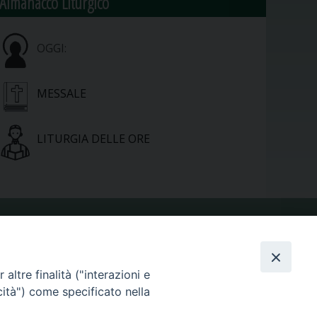
Almanacco Liturgico
OGGI:
MESSALE
LITURGIA DELLE ORE
VIDEOGALLERY
altre finalità ("interazioni e
cità") come specificato nella
PHOTOGALLERY