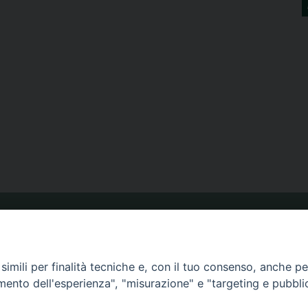
ORARIO MESSE
imili per finalità tecniche e, con il tuo consenso, anche per 
amento dell'esperienza", "misurazione" e "targeting e pubbli
CALENDARIO PASTORALE