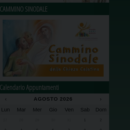
CAMMINO SINODALE
Calendario Appuntamenti
‹
AGOSTO 2026
›
Lun
Mar
Mer
Gio
Ven
Sab
Dom
27
28
29
30
31
1
2