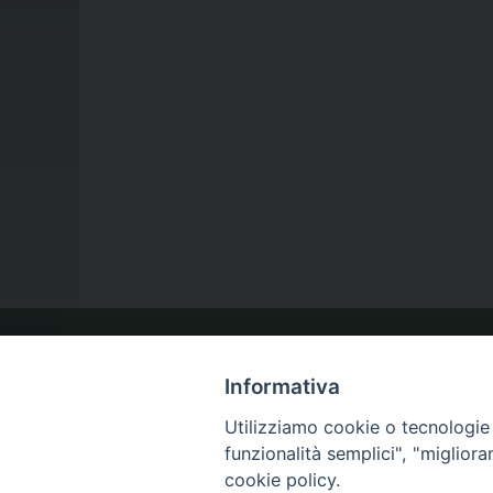
LA NOSTRA DIOCESI
Informativa
Utilizziamo cookie o tecnologie s
funzionalità semplici", "miglior
IL VESCOVO
cookie policy.