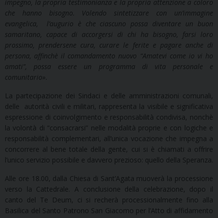
impegno, la propria testimonianza e la propria attenzione a coloro
che hanno bisogno. Volendo sintetizzare con un’immagine
evangelica, l’augurio è che ciascuno possa diventare un buon
samaritano, capace di accorgersi di chi ha bisogno, farsi loro
prossimo, prendersene cura, curare le ferite e pagare anche di
persona, affinchè il comandamento nuovo “Amatevi come io vi ho
amati”, possa essere un programma di vita personale e
comunitario
».
La partecipazione dei Sindaci e delle amministrazioni comunali,
delle autorità civili e militari, rappresenta la visibile e significativa
espressione di coinvolgimento e responsabilità condivisa, nonchè
la volontà di “consacrarsi” nelle modalità proprie e con logiche e
responsabilità complementari, all’unica vocazione che impegna a
concorrere al bene totale della gente, cui si è chiamati a offrire
l’unico servizio possibile e davvero prezioso: quello della Speranza.
Alle ore 18.00, dalla Chiesa di Sant’Agata muoverà la processione
verso la Cattedrale. A conclusione della celebrazione, dopo il
canto del Te Deum, ci si recherà processionalmente fino alla
Basilica del Santo Patrono San Giacomo per l’Atto di affidamento