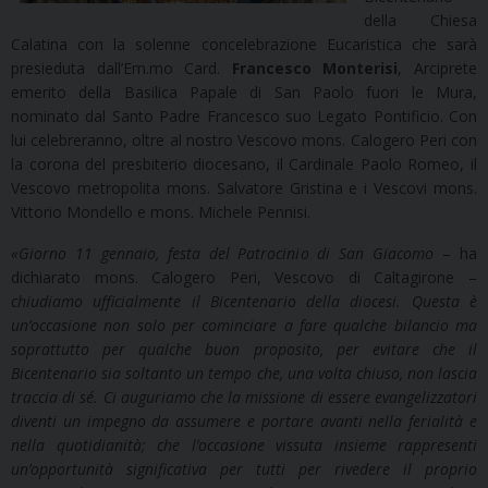
della Chiesa
Calatina con la solenne concelebrazione Eucaristica che sarà
presieduta dall’Em.mo Card.
Francesco Monterisi
, Arciprete
emerito della Basilica Papale di San Paolo fuori le Mura,
nominato dal Santo Padre Francesco suo Legato Pontificio. Con
lui celebreranno, oltre al nostro Vescovo mons. Calogero Peri con
la corona del presbiterio diocesano, il Cardinale Paolo Romeo, il
Vescovo metropolita mons. Salvatore Gristina e i Vescovi mons.
Vittorio Mondello e mons. Michele Pennisi.
«
Giorno 11 gennaio, festa del Patrocinio di San Giacomo
– ha
dichiarato mons. Calogero Peri, Vescovo di Caltagirone –
chiudiamo ufficialmente il Bicentenario della diocesi. Questa è
un’occasione non solo per cominciare a fare qualche bilancio ma
soprattutto per qualche buon proposito, per evitare che il
Bicentenario sia soltanto un tempo che, una volta chiuso, non lascia
traccia di sé. Ci auguriamo che la missione di essere evangelizzatori
diventi un impegno da assumere e portare avanti nella ferialità e
nella quotidianità; che l’occasione vissuta insieme rappresenti
un’opportunità significativa per tutti per rivedere il proprio