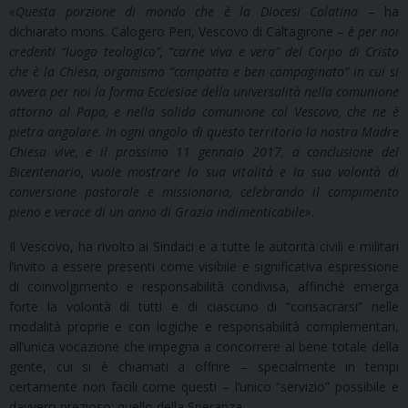
«Questa porzione di mondo che è la Diocesi Calatina
– ha
dichiarato mons. Calogero Peri, Vescovo di Caltagirone –
è per noi
credenti “luogo teologico”, “carne viva e vera” del Corpo di Cristo
che è la Chiesa, organismo “compatto e ben compaginato” in cui si
avvera per noi la forma Ecclesiae della universalità nella comunione
attorno al Papa, e nella solida comunione col Vescovo, che ne è
pietra angolare. In ogni angolo di questo territorio la nostra Madre
Chiesa vive, e il prossimo 11 gennaio 2017, a conclusione del
Bicentenario, vuole mostrare la sua vitalità e la sua volontà di
conversione pastorale e missionaria, celebrando il compimento
pieno e verace di un anno di Grazia indimenticabile».
Il Vescovo, ha rivolto ai Sindaci e a tutte le autorità civili e militari
l’invito a essere presenti come visibile e significativa espressione
di coinvolgimento e responsabilità condivisa, affinché emerga
forte la volontà di tutti e di ciascuno di “consacrarsi” nelle
modalità proprie e con logiche e responsabilità complementari,
all’unica vocazione che impegna a concorrere al bene totale della
gente, cui si è chiamati a offrire – specialmente in tempi
certamente non facili come questi – l’unico “servizio” possibile e
davvero prezioso: quello della Speranza.