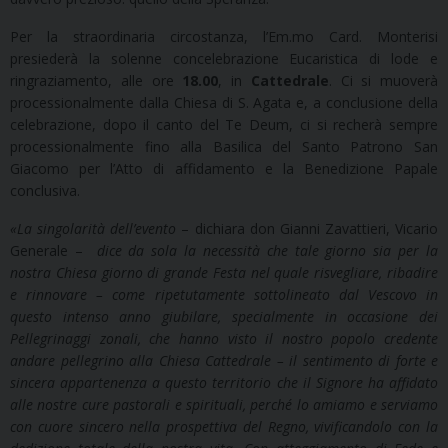
Per la straordinaria circostanza, l’Em.mo Card. Monterisi
presiederà la solenne concelebrazione Eucaristica di lode e
ringraziamento, alle ore
18.00
, in
Cattedrale
. Ci si muoverà
processionalmente dalla Chiesa di S. Agata e, a conclusione della
celebrazione, dopo il canto del Te Deum, ci si recherà sempre
processionalmente fino alla Basilica del Santo Patrono San
Giacomo per l’Atto di affidamento e la Benedizione Papale
conclusiva.
«La singolarità dell’evento
– dichiara don Gianni Zavattieri, Vicario
Generale –
dice da sola la necessità che tale giorno sia per la
nostra Chiesa giorno di grande Festa nel quale risvegliare, ribadire
e rinnovare – come ripetutamente sottolineato dal Vescovo in
questo intenso anno giubilare, specialmente in occasione dei
Pellegrinaggi zonali, che hanno visto il nostro popolo credente
andare pellegrino alla Chiesa Cattedrale – il sentimento di forte e
sincera appartenenza a questo territorio che il Signore ha affidato
alle nostre cure pastorali e spirituali, perché lo amiamo e serviamo
con cuore sincero nella prospettiva del Regno, vivificandolo con la