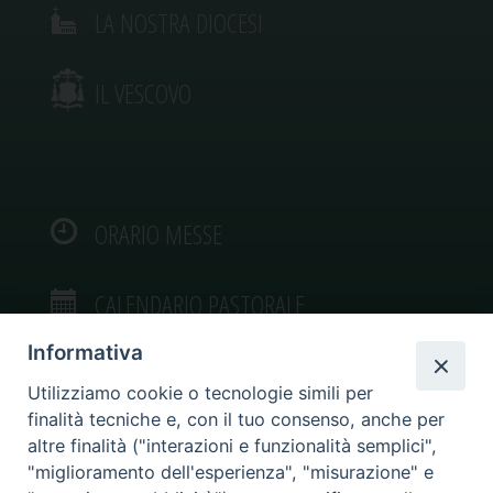
LA NOSTRA DIOCESI
IL VESCOVO
ORARIO MESSE
CALENDARIO PASTORALE
Informativa
Utilizziamo cookie o tecnologie simili per
finalità tecniche e, con il tuo consenso, anche per
VIDEOGALLERY
altre finalità ("interazioni e funzionalità semplici",
"miglioramento dell'esperienza", "misurazione" e