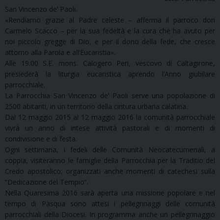
San Vincenzo de’ Paoli.
«Rendiamo grazie al Padre celeste – afferma il parroco don
Carmelo Scacco – per la sua fedeltà e la cura che ha avuto per
noi piccolo gregge di Dio, e per il dono della fede, che cresce
attorno alla Parola e all’Eucaristia».
Alle 19.00 S.E. mons. Calogero Peri, vescovo di Caltagirone,
presiederà la liturgia eucaristica aprendo l’Anno giubilare
parrocchiale.
La Parrocchia San Vincenzo de’ Paoli serve una popolazione di
2500 abitanti, in un territorio della cintura urbana calatina.
Dal 12 maggio 2015 al 12 maggio 2016 la comunità parrocchiale
vivrà un anno di intese attività pastorali e di momenti di
condivisione e di festa.
Ogni settimana, i fedeli delle Comunità Neocatecumenali, a
coppia, visiteranno le famiglie della Parrocchia per la Traditio del
Credo apostolico; organizzati anche momenti di catechesi sulla
“Dedicazione del Tempio”.
Nella Quaresima 2016 sarà aperta una missione popolare e nel
tempo di Pasqua sono attesi i pellegrinaggi delle comunità
parrocchiali della Diocesi. In programma anche un pellegrinaggio