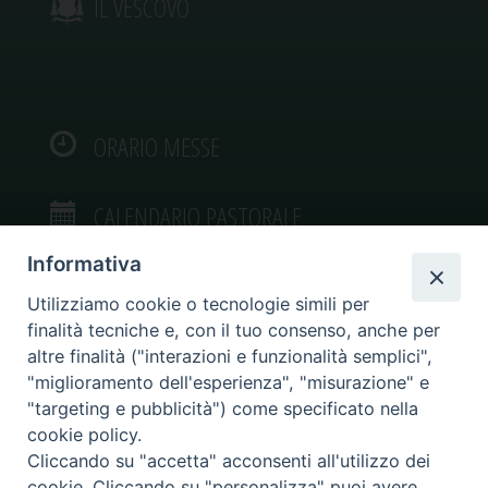
IL VESCOVO
ORARIO MESSE
CALENDARIO PASTORALE
Informativa
Utilizziamo cookie o tecnologie simili per
finalità tecniche e, con il tuo consenso, anche per
VIDEOGALLERY
altre finalità ("interazioni e funzionalità semplici",
"miglioramento dell'esperienza", "misurazione" e
"targeting e pubblicità") come specificato nella
PHOTOGALLERY
cookie policy.
Cliccando su "accetta" acconsenti all'utilizzo dei
cookie. Cliccando su "personalizza" puoi avere