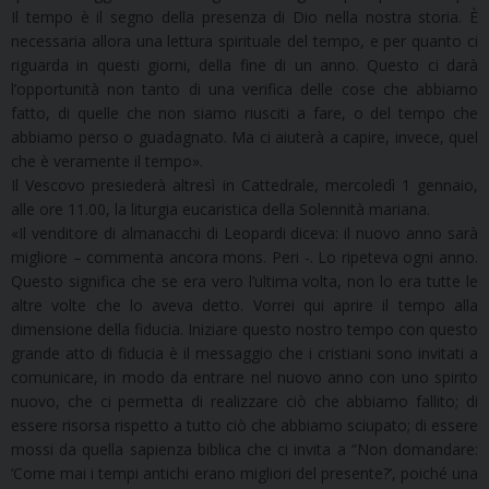
Il tempo è il segno della presenza di Dio nella nostra storia. È
necessaria allora una lettura spirituale del tempo, e per quanto ci
riguarda in questi giorni, della fine di un anno. Questo ci darà
l’opportunità non tanto di una verifica delle cose che abbiamo
fatto, di quelle che non siamo riusciti a fare, o del tempo che
abbiamo perso o guadagnato. Ma ci aiuterà a capire, invece, quel
che è veramente il tempo».
Il Vescovo presiederà altresì in Cattedrale, mercoledì 1 gennaio,
alle ore 11.00, la liturgia eucaristica della Solennità mariana.
«Il venditore di almanacchi di Leopardi diceva: il nuovo anno sarà
migliore – commenta ancora mons. Peri -. Lo ripeteva ogni anno.
Questo significa che se era vero l’ultima volta, non lo era tutte le
altre volte che lo aveva detto. Vorrei qui aprire il tempo alla
dimensione della fiducia. Iniziare questo nostro tempo con questo
grande atto di fiducia è il messaggio che i cristiani sono invitati a
comunicare, in modo da entrare nel nuovo anno con uno spirito
nuovo, che ci permetta di realizzare ciò che abbiamo fallito; di
essere risorsa rispetto a tutto ciò che abbiamo sciupato; di essere
mossi da quella sapienza biblica che ci invita a “Non domandare:
‘Come mai i tempi antichi erano migliori del presente?’, poiché una