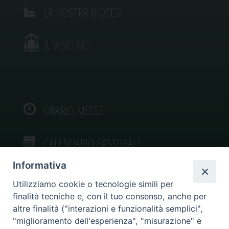
LA NOSTRA DIOCESI
IL VESCOVO
ORARIO MESSE
CALENDARIO PASTORALE
Informativa
Utilizziamo cookie o tecnologie simili per
finalità tecniche e, con il tuo consenso, anche per
VIDEOGALLERY
altre finalità ("interazioni e funzionalità semplici",
"miglioramento dell'esperienza", "misurazione" e