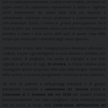
tutti in modo particolarissimo, credenti e non credenti, ad alzare un
argine contro chi, calpestando impunemente le attese e i legittimi
diritti fondamentali dei popoli delle aree più depresse e
abbandonate, subiscono inermi prepotenze e prevaricazioni non
solo ambientali. Questo il motivo di grande preoccupazione che il
Papa ha fatto suo, chiamando ancora una volta tutti all’urgenza di
prendere a cuore e farsi carico delle sorti di questa ‘
casa bella’
sempre più minacciata e devastata dagli umani egoismi
».
L’attenzione ai temi della Evangelizzazione diventano allora per i
credenti, ma per ogni intelligenza e cuore attento e sensibile, non
solo motivo di preghiera, ma anche di impegno a una fede
vigilante e attenta; ed oggi,
30 ottobre
, la Chiesa calatina vuole
consegnare questo proposito nelle mani della Vergine Santissima
delle Lacrime a Siracusa peregrinando numerosa al suo Santuario.
Gli oltre 20 pullman e pellegrinaggi individuali e di gruppo
liberamente convenuti si
raduneranno col Vescovo
presso le
Catacombe di S. Giovanni alle ore 16,00
per avviarsi insieme
processionalmente, con canti e preghiere, come
Comunità-Chiesa
viva ‘in uscita’
al luogo della
Celebrazione dell’Eucaristia nel