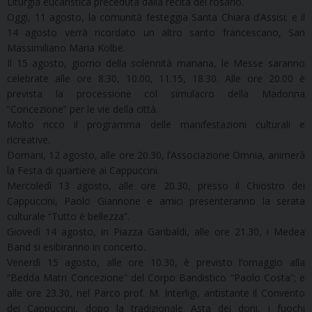
Liturgia eucaristica preceduta dalla recita del rosario.
Oggi, 11 agosto, la comunità festeggia Santa Chiara d’Assisi; e il
14 agosto verrà ricordato un altro santo francescano, San
Massimiliano Maria Kolbe.
Il 15 agosto, giorno della solennità mariana, le Messe saranno
celebrate alle ore 8.30, 10.00, 11.15, 18.30. Alle ore 20.00 è
prevista la processione col simulacro della Madonna
“Concezione” per le vie della città.
Molto ricco il programma delle manifestazioni culturali e
ricreative.
Domani, 12 agosto, alle ore 20.30, l’Associazione Omnia, animerà
la Festa di quartiere ai Cappuccini.
Mercoledì 13 agosto, alle ore 20.30, presso il Chiostro dei
Cappuccini, Paolo Giannone e amici presenteranno la serata
culturale “Tutto è bellezza”.
Giovedì 14 agosto, in Piazza Garibaldi, alle ore 21.30, i Medea
Band si esibiranno in concerto.
Venerdì 15 agosto, alle ore 10.30, è previsto l’omaggio alla
“Bedda Matri Concezione” del Corpo Bandistico “Paolo Costa”; e
alle ore 23.30, nel Parco prof. M. Interligi, antistante il Convento
dei Cappuccini, dopo la tradizionale Asta dei doni, i fuochi