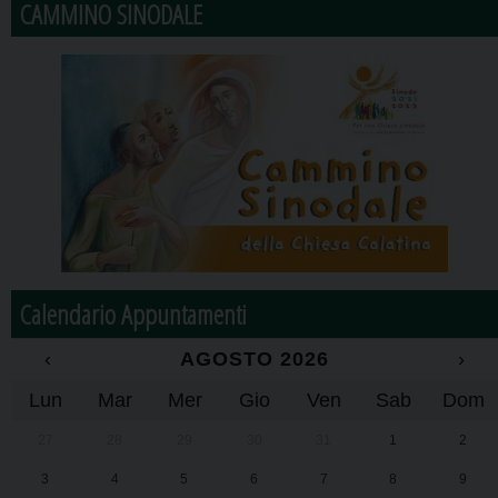
CAMMINO SINODALE
Calendario Appuntamenti
‹
AGOSTO 2026
›
Lun
Mar
Mer
Gio
Ven
Sab
Dom
27
28
29
30
31
1
2
3
4
5
6
7
8
9