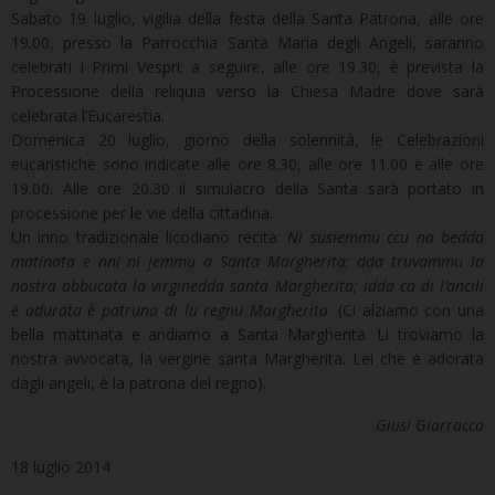
Sabato 19 luglio, vigilia della festa della Santa Patrona, alle ore
19.00, presso la Parrocchia Santa Maria degli Angeli, saranno
celebrati i Primi Vespri; a seguire, alle ore 19.30, è prevista la
Processione della reliquia verso la Chiesa Madre dove sarà
celebrata l’Eucarestia.
Domenica 20 luglio, giorno della solennità, le Celebrazioni
eucaristiche sono indicate alle ore 8.30, alle ore 11.00 e alle ore
19.00. Alle ore 20.30 il simulacro della Santa sarà portato in
processione per le vie della cittadina.
Un inno tradizionale licodiano recita:
Ni susiemmu ccu na bedda
matinata e nni ni jemmu a Santa Margherita; dda truvammu la
nostra abbucata la virginedda santa Margherita; idda ca di l’ancili
è adurata è patruna di lu regnu Margherita
. (Ci alziamo con una
bella mattinata e andiamo a Santa Margherita. Lì troviamo la
nostra avvocata, la vergine santa Margherita. Lei che è adorata
dagli angeli, è la patrona del regno).
Giusi Giarracca
18 luglio 2014