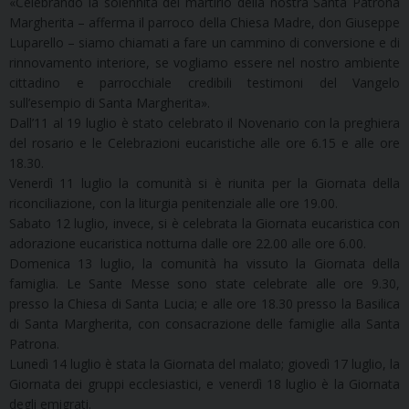
«Celebrando la solennità del martirio della nostra Santa Patrona
Margherita – afferma il parroco della Chiesa Madre, don Giuseppe
Luparello – siamo chiamati a fare un cammino di conversione e di
rinnovamento interiore, se vogliamo essere nel nostro ambiente
cittadino e parrocchiale credibili testimoni del Vangelo
sull’esempio di Santa Margherita».
Dall’11 al 19 luglio è stato celebrato il Novenario con la preghiera
del rosario e le Celebrazioni eucaristiche alle ore 6.15 e alle ore
18.30.
Venerdì 11 luglio la comunità si è riunita per la Giornata della
riconciliazione, con la liturgia penitenziale alle ore 19.00.
Sabato 12 luglio, invece, si è celebrata la Giornata eucaristica con
adorazione eucaristica notturna dalle ore 22.00 alle ore 6.00.
Domenica 13 luglio, la comunità ha vissuto la Giornata della
famiglia. Le Sante Messe sono state celebrate alle ore 9.30,
presso la Chiesa di Santa Lucia; e alle ore 18.30 presso la Basilica
di Santa Margherita, con consacrazione delle famiglie alla Santa
Patrona.
Lunedì 14 luglio è stata la Giornata del malato; giovedì 17 luglio, la
Giornata dei gruppi ecclesiastici, e venerdì 18 luglio è la Giornata
degli emigrati.