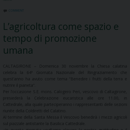
COMMENT
L’agricoltura come spazio e
tempo di promozione
umana
CALTAGIRONE – Domenica 30 novembre la Chiesa calatina
celebra la 64ª Giornata Nazionale del Ringraziamento che
quest’anno ha avuto come tema “Benedire i frutti della terra e
nutrire il pianeta“.
Per l’occasione S.E. mons. Calogero Peri, vescovo di Caltagirone,
presiederà la Celebrazione eucaristica alle ore 11.00, in
Cattedrale, alla quale parteciperanno i rappresentanti delle sezioni
riunite della Coldiretti del Calatino.
Al termine della Santa Messa il Vescovo benedirà i mezzi agricoli
sul piazzale antistante la Basilica Cattedrale.
«In questa giornata vogliamo elevare la nostra gratitudine e il