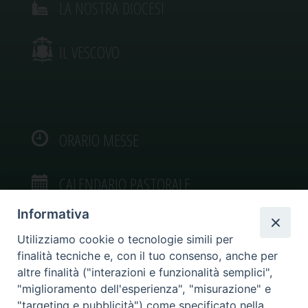
LA NOSTRA DIOCESI
IL VESCOVO
ORARIO MESSE
CALENDARIO PASTORALE
Informativa
Utilizziamo cookie o tecnologie simili per
finalità tecniche e, con il tuo consenso, anche per
VIDEOGALLERY
altre finalità ("interazioni e funzionalità semplici",
"miglioramento dell'esperienza", "misurazione" e
"targeting e pubblicità") come specificato nella