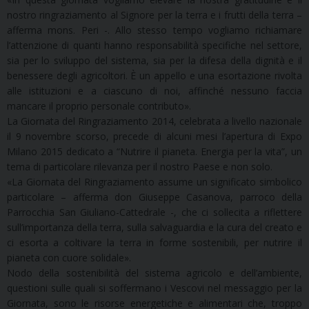
nostro ringraziamento al Signore per la terra e i frutti della terra –
afferma mons. Peri -. Allo stesso tempo vogliamo richiamare
l’attenzione di quanti hanno responsabilità specifiche nel settore,
sia per lo sviluppo del sistema, sia per la difesa della dignità e il
benessere degli agricoltori. È un appello e una esortazione rivolta
alle istituzioni e a ciascuno di noi, affinché nessuno faccia
mancare il proprio personale contributo».
La Giornata del Ringraziamento 2014, celebrata a livello nazionale
il 9 novembre scorso, precede di alcuni mesi l’apertura di Expo
Milano 2015 dedicato a “Nutrire il pianeta. Energia per la vita”, un
tema di particolare rilevanza per il nostro Paese e non solo.
«La Giornata del Ringraziamento assume un significato simbolico
particolare – afferma don Giuseppe Casanova, parroco della
Parrocchia San Giuliano-Cattedrale -, che ci sollecita a riflettere
sull’importanza della terra, sulla salvaguardia e la cura del creato e
ci esorta a coltivare la terra in forme sostenibili, per nutrire il
pianeta con cuore solidale».
Nodo della sostenibilità del sistema agricolo e dell’ambiente,
questioni sulle quali si soffermano i Vescovi nel messaggio per la
Giornata, sono le risorse energetiche e alimentari che, troppo