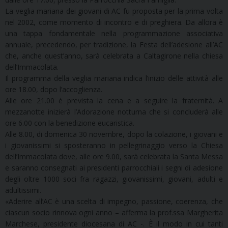
La veglia mariana dei giovani di AC fu proposta per la prima volta
nel 2002, come momento di incontro e di preghiera. Da allora è
una tappa fondamentale nella programmazione associativa
annuale, precedendo, per tradizione, la Festa dell’adesione all’AC
che, anche quest’anno, sarà celebrata a Caltagirone nella chiesa
dell’Immacolata.
Il programma della veglia mariana indica l’inizio delle attività alle
ore 18.00, dopo l’accoglienza.
Alle ore 21.00 è prevista la cena e a seguire la fraternità. A
mezzanotte inizierà l’Adorazione notturna che si concluderà alle
ore 6.00 con la benedizione eucaristica.
Alle 8.00, di domenica 30 novembre, dopo la colazione, i giovani e
i giovanissimi si sposteranno in pellegrinaggio verso la Chiesa
dell’Immacolata dove, alle ore 9.00, sarà celebrata la Santa Messa
e saranno consegnati ai presidenti parrocchiali i segni di adesione
degli oltre 1000 soci fra ragazzi, giovanissimi, giovani, adulti e
adultissimi.
«Aderire all’AC è una scelta di impegno, passione, coerenza, che
ciascun socio rinnova ogni anno – afferma la prof.ssa Margherita
Marchese, presidente diocesana di AC -. È il modo in cui tanti