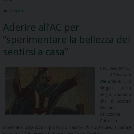
COMMENT
Aderire all’AC per
“sperimentare la bellezza del
sentirsi a casa”
CALTAGIRONE
–
ACcipicchia
che amore!
È lo
slogan della
veglia mariana
che il Settore
Giovani
dell’Azione
Cattolica
diocesana organizza il prossimo sabato 29 novembre, a partire
dalle ore 17.00, presso la Parrocchia Sacra Famiglia.