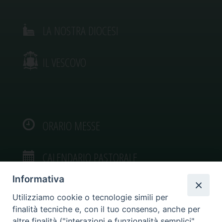
LA NOSTRA DIOCESI
IL VESCOVO
ORARIO MESSE
CALENDARIO PASTORALE
Informativa
Utilizziamo cookie o tecnologie simili per
finalità tecniche e, con il tuo consenso, anche per
VIDEOGALLERY
altre finalità ("interazioni e funzionalità semplici",