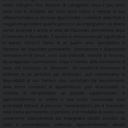
mons. Calogero Peri, Vescovo di Caltagirone, inizia il suo sesto
anno con le discipline del terzo anno ciclico e rinnova la sua
offerta formativa a chi vuole approfondire i contenuti della Fede e
magari intraprendere qualche percorso più impegnativo nei diversi
servizi ecclesiali e anche in vista del Diaconato permanente dopo
il Lettorato e l’Accolitato. È questa la innovazione più significativa
in questo 2016/17: l’avvio di un quarto anno specialistico in
funzione del Diaconato permanente. Orientamenti e disposizioni
normative in tal senso, sono stati elaborati, insieme al Vescovo,
da un’apposita Commissione. Dopo il triennio della formazione di
base, che riconosce un “attestato”, chi manifesta l’intenzione di
inoltrarsi in un percorso più strutturato, può manifestarne la
disponibilità al suo Parroco che, confortato dal discernimento
della intera comunità di appartenenza, può assecondare la
richiesta di intraprendere un periodo supplementare di
approfondimento in ordine a una scelta vocazionale (non
assimilabili tuttavia al percorso “seminaristico”) per il Diaconato
nella forma permanente. Il percorso e le modalità di studio sono
ovviamente notevolmente più impegnativi (studio assistito da
tutor e personalizzato, elaborati, approfondimenti, attività