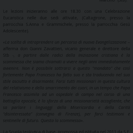
Le lezioni inizieranno alle ore 18.30 con una Celebrazione
Eucaristica nelle due sedi attivate, (Caltagirone, presso la
parrocchia S.Anna e Grammichele, presso la parrocchia Gesù
Adolescente).
«La scelta di intraprendere un percorso di nuova Evangelizzazione
–
afferma don Gianni Zavattieri, vicario generale e direttore della
Stb
-,
a partire dalle radici della Iniziazione cristiana è la
scommessa che siamo chiamati a vivere negli anni immediatamente
avvenire. Non è possibile sottrarci a questo “mandato” che così
fortemente Papa Francesco ha fatto suo e sta traducendo nel suo
stile asciutto e disarmante. Farsi tutti missionari in questa cultura
del relativismo e dello smarrimento dei cuori, in un tempo che Papa
Francesco assimila ad un ospedale di campo nel corso di una
battaglia epocale, è lo sforzo di una missionarietà accogliente, che
sa parlare i linguaggi della Misericordia e della Carità
“disinteressata” (convegno di Firenze), per farci testimoni e
sentinelle di futuro. Questa la scommessa».
La Scuola teologica di base, promossa ed istituita nel 2011 da S.E.