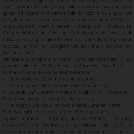
fedeli, soprattutto dei giovani, sulla motivazione profonda che
spinge ad essere annunciatori della bellezza e della gioia del
Vangelo, e a riscoprire il fuoco che anima la missione nella Chiesa.
«Sono momenti ideati e pensati – spiega don Francesco Di
Stefano, direttore del Cdv – per fare riscoprire la centralità di
Cristo nella vita spirituale e trovare in lui, pane di vita e parola di
salvezza, la forza per accogliere con gioia il suo progetto per
ciascuno di noi».
L’itinerario di preghiera si aprirà, come già accennato, il 23
gennaio, alle ore 20.00, presso la Parrocchia San Pietro, e
continuerà, secondo il seguente programma:
– il 20 febbraio, ore 20.00, Parrocchia Sant’Anna;
– il 27 marzo, ore 20.00, Parrocchia Madonna della Via;
– il 26 aprile (52° Giornata mondiale di preghiera per le vocazioni),
Festa diocesana dei cresimandi e dei cresimati;
– il 29 maggio, ore 20.00, Parrocchia Maria SS.ma del Monte.
Simbolo degli incontri sarà la Croce del Buon pastore.
«Questi momenti – aggiunge don Di Stefano – saranno
un’occasione per sperimentare la bellezza dello stare in
adorazione davanti a Gesù eucaristia. Concluderemo, inoltre,