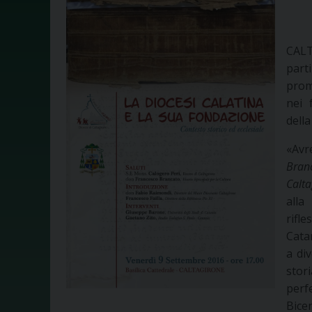
CALT
parti
prom
nei 
della
«Avr
Bran
Calta
alla
rifle
Catan
a di
stor
perf
Bice