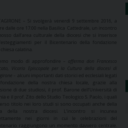
AGIRONE – Si svolgerà venerdì 9 settembre 2016, a
re dalle ore 17.00 nella Basilica Cattedrale, un incontro
osso dall’area culturale della diocesi che si inserisce
festeggiamenti per il Bicentenario della fondazione
 chiesa calatina.
emo modo di approfondire
– afferma don Francesco
cato, Vicario Episcopale per la Cultura della diocesi di
girone –
alcuni importanti dati storici ed ecclesiali legati
 fondazione della nostra chiesa locale, grazie alla
ssione di due studiosi, il prof. Barone dell’Università di
ia e il prof. Zito dello Studio Teologico S. Paolo, i quali
verso titolo nei loro studi si sono occupati anche della
ia della nostra diocesi. L’incontro si incunea
ettamente nei giorni in cui le celebrazioni del
ntenario raggiungono un momento davvero centrale.