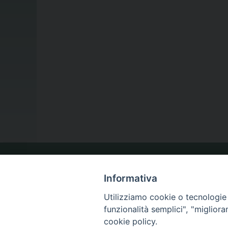
LA NOSTRA DIOCESI
Informativa
Utilizziamo cookie o tecnologie s
funzionalità semplici", "miglior
IL VESCOVO
cookie policy.