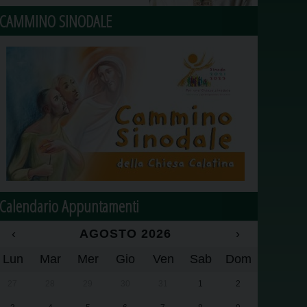
CAMMINO SINODALE
Calendario Appuntamenti
‹
AGOSTO 2026
›
Lun
Mar
Mer
Gio
Ven
Sab
Dom
27
28
29
30
31
1
2