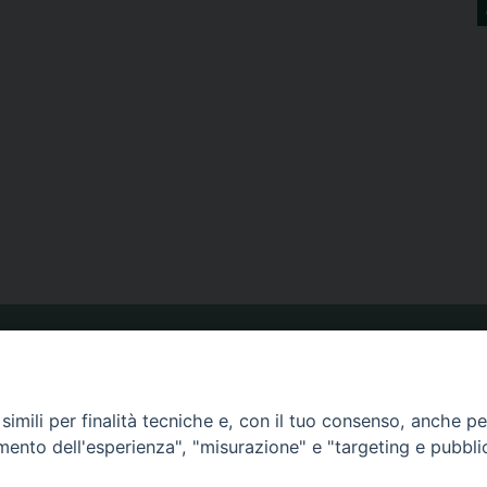
ORARIO MESSE
imili per finalità tecniche e, con il tuo consenso, anche per 
amento dell'esperienza", "misurazione" e "targeting e pubbli
CALENDARIO PASTORALE