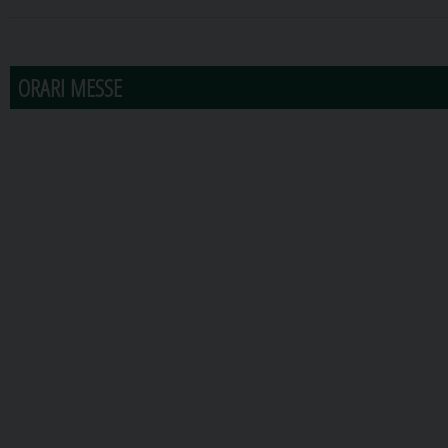
31
1
2
3
4
5
6
ORARI MESSE