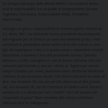
Da sempre partecipe delle attività dell’ACI, ha ricoperto diversi
ruoli di responsabilità, tra cui quello di Vicepresidente Giovani,
Segretaria Diocesana, Vicepresidente Adulti, Presidente
Parrocchiale.
«Accolgo con gioia e responsabilità la nomina appena ricevuta da
S.E. Mons. Peri
– ha dichiarato la neo-presidente Risuscitazione –
che ringrazio per la stima di cui sono enormemente grata; i miei
sentimenti di gratitudine vanno inoltre verso mio marito e i miei
figli che sostengono il mio sì in questo nuovo e importante servizio
associativo, e assieme a loro alla presidente uscente, Concetta
Antenucci, a tutti i consiglieri e i soci di Azione Cattolica, alla mia
comunità parrocchiale e, non per ultimo, al Signore per avermi
sempre condotta per mano, facendomi vivere all’interno dell’Azione
Cattolica la mia vocazione laicale. Con Vittorio Bachelet mi sento di
dire: “noi serviamo l’AC non poi perché c’interessa di fare grande
l’AC, noi serviamo l’AC perché c’interessa di rendere nella Chiesa il
servizio che ci è chiesto per tutti i fratelli”, ed è nel servizio che
“scopriamo la gioia”! Buon cammino alla Chiesa e all’Azione
Cattolica che è in Caltagirone».