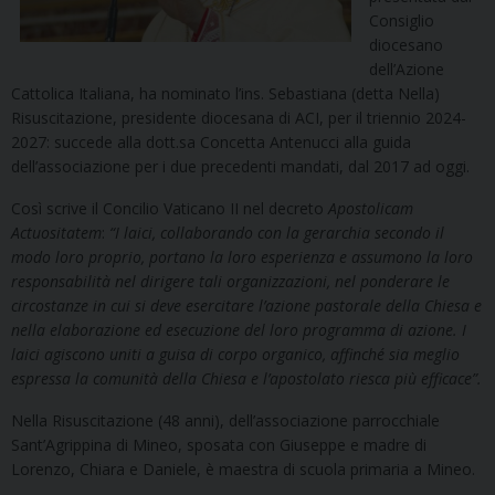
Consiglio
diocesano
dell’Azione
Cattolica Italiana, ha nominato l’ins. Sebastiana (detta Nella)
Risuscitazione, presidente diocesana di ACI, per il triennio 2024-
2027: succede alla dott.sa Concetta Antenucci alla guida
dell’associazione per i due precedenti mandati, dal 2017 ad oggi.
Così scrive il Concilio Vaticano II nel decreto
Apostolicam
Actuositatem
:
“I laici, collaborando con la gerarchia secondo il
modo loro proprio, portano la loro esperienza e assumono la loro
responsabilità nel dirigere tali organizzazioni, nel ponderare le
circostanze in cui si deve esercitare l’azione pastorale della Chiesa e
nella elaborazione ed esecuzione del loro programma di azione. I
laici agiscono uniti a guisa di corpo organico, affinché sia meglio
espressa la comunità della Chiesa e l’apostolato riesca più efficace”.
Nella Risuscitazione (48 anni), dell’associazione parrocchiale
Sant’Agrippina di Mineo, sposata con Giuseppe e madre di
Lorenzo, Chiara e Daniele, è maestra di scuola primaria a Mineo.