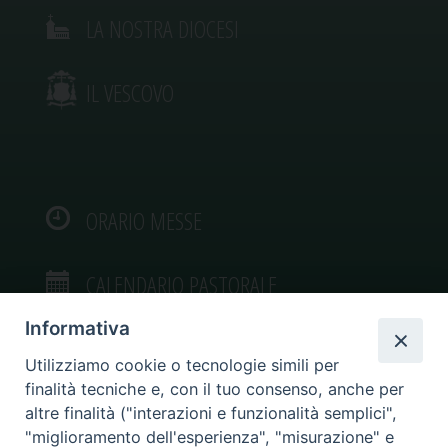
LA NOSTRA DIOCESI
IL VESCOVO
ORARIO MESSE
CALENDARIO PASTORALE
Informativa
Utilizziamo cookie o tecnologie simili per
finalità tecniche e, con il tuo consenso, anche per
VIDEOGALLERY
altre finalità ("interazioni e funzionalità semplici",
"miglioramento dell'esperienza", "misurazione" e