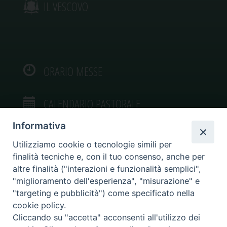
IL VESCOVO
ORARIO MESSE
CALENDARIO PASTORALE
Informativa
Utilizziamo cookie o tecnologie simili per
finalità tecniche e, con il tuo consenso, anche per
VIDEOGALLERY
altre finalità ("interazioni e funzionalità semplici",
"miglioramento dell'esperienza", "misurazione" e
"targeting e pubblicità") come specificato nella
PHOTOGALLERY
cookie policy.
Cliccando su "accetta" acconsenti all'utilizzo dei