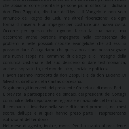
che abbiamo come priorità le persone più in difficoltà – dichiara
don Tino Zappulla, direttore dell’Ups -. Il Vangelo è non solo
annuncio del Regno dei Cieli, ma altresì “liberazione” da ogni
forma di miseria. È un impegno per costruire una nuova civiltà.
Occorre per questo che ognuno faccia la sua parte, ma
occorrono anche persone impegnate nella conoscenza dei
problemi e nelle possibili risposte evangeliche che ad essi si
possono dare. Ci auguriamo che questa occasione possa segnare
una nuova tappa nel cammino di dialogo e di impegno della
comunità cristiana e del suo desiderio di dare testimonianza,
anche e soprattutto, nel mondo laico, sociale e politico».
I lavori saranno introdotti da don Zappulla e da don Luciano Di
Silvestro, direttore della Caritas diocesana.
Seguiranno gli interventi del presidente Crocetta e di mons. Peri.
È prevista la partecipazione dei sindaci, dei presidenti dei Consigli
comunali e della deputazione regionale e nazionale del territorio.
Il seminario si inserisce nella serie di incontri promossi, nei mesi
scorsi, dall’Ups e ai quali hanno preso parte i rappresentanti
istituzionali del territorio.
Nel mese di agosto, inoltre, mons. Peri ha inviato al presidente