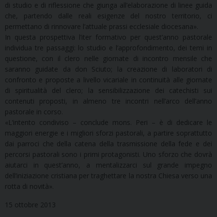
di studio e di riflessione che giunga all’elaborazione di linee guida
che, partendo dalle reali esigenze del nostro territorio, ci
permettano di rinnovare l’attuale prassi ecclesiale diocesana».
In questa prospettiva l’iter formativo per quest’anno pastorale
individua tre passaggi: lo studio e l’approfondimento, dei temi in
questione, con il clero nelle giornate di incontro mensile che
saranno guidate da don Sciuto; la creazione di laboratori di
confronto e proposte a livello vicariale in continuità alle giornate
di spiritualità del clero; la sensibilizzazione dei catechisti sui
contenuti proposti, in almeno tre incontri nell’arco dell’anno
pastorale in corso.
«L’intento condiviso – conclude mons. Peri – è di dedicare le
maggiori energie e i migliori sforzi pastorali, a partire soprattutto
dai parroci che della catena della trasmissione della fede e dei
percorsi pastorali sono i primi protagonisti. Uno sforzo che dovrà
aiutarci in quest’anno, a mentalizzarci sul grande impegno
dell’iniziazione cristiana per traghettare la nostra Chiesa verso una
rotta di novità».
15 ottobre 2013