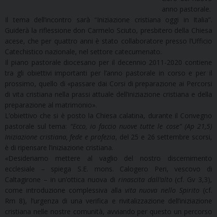
anno pastorale.
Il tema dell’incontro sarà “Iniziazione cristiana oggi in Italia”.
Guiderà la riflessione don Carmelo Sciuto, presbitero della Chiesa
acese, che per quattro anni è stato collaboratore presso l’Ufficio
Catechistico nazionale, nel settore catecumenato.
Il piano pastorale diocesano per il decennio 2011-2020 contiene
tra gli obiettivi importanti per l’anno pastorale in corso e per il
prossimo, quello di «passare dai Corsi di preparazione ai Percorsi
di vita cristiana nella prassi attuale dell’iniziazione cristiana e della
preparazione al matrimonio».
L’obiettivo che si è posto la Chiesa calatina, durante il Convegno
pastorale sul tema:
“Ecco, io faccio nuove tutte le cose” (Ap 21,5)
Iniziazione cristiana, fede e profezia
, del 25 e 26 settembre scorsi,
è di ripensare l’iniziazione cristiana.
«Desideriamo mettere al vaglio del nostro discernimento
ecclesiale – spiega S.E. mons. Calogero Peri, vescovo di
Caltagirone – in un’ottica nuova di
rinascita dall’alto
(cf. Gv 3,3),
come introduzione complessiva alla
vita nuova nello Spirito
(cf.
Rm 8), l’urgenza di una verifica e rivitalizzazione dell’iniziazione
cristiana nelle nostre comunità, avviando per questo un percorso