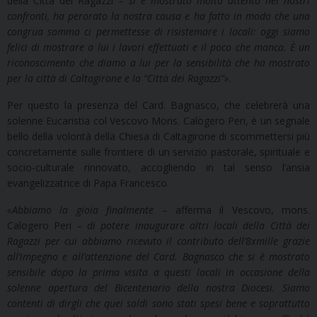
della Città dei Ragazzi –
si è mostrato molto attento nei nostri
confronti, ha perorato la nostra causa e ha fatto in modo che una
congrua somma ci permettesse di risistemare i locali: oggi siamo
felici di mostrare a lui i lavori effettuati e il poco che manca. È un
riconoscimento che diamo a lui per la sensibilità che ha mostrato
per la città di Caltagirone e la “Città dei Ragazzi”».
Per questo la presenza del Card. Bagnasco, che celebrerà una
solenne Eucaristia col Vescovo Mons. Calogero Peri, è un segnale
bello della volontà della Chiesa di Caltagirone di scommettersi più
concretamente sulle frontiere di un servizio pastorale, spirituale e
socio-culturale rinnovato, accogliendo in tal senso l’ansia
evangelizzatrice di Papa Francesco.
«
Abbiamo la gioia finalmente
– afferma il Vescovo, mons.
Calogero Peri
– di potere inaugurare altri locali della Città dei
Ragazzi per cui abbiamo ricevuto il contributo dell’8xmille grazie
all’impegno e all’attenzione del Card. Bagnasco che si è mostrato
sensibile dopo la prima visita a questi locali in occasione della
solenne apertura del Bicentenario della nostra Diocesi. Siamo
contenti di dirgli che quei soldi sono stati spesi bene e soprattutto