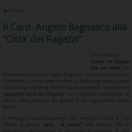
COMMENT
Il Card. Angelo Bagnasco alla
“Citta’ dei Ragazzi”
CALTAGIRONE –
Lunedì 19 Giugno
alle ore 19.00
, con
la benedizione del Card. Angelo Bagnasco, Arcivescovo di Genova
e presidente uscente della Conferenza Episcopale Italiana, dopo
una prima promettente fase di iniziazione, decolla stabilmente il
“progetto Città dei Ragazzi”
come struttura polifunzionale al
servizio della pastorale dei giovani e dei ragazzi della nostra
diocesi.
E riemergono spontaneamente dalla memoria i nomi di una
schiera di giovani
“preti di strada”
ante litteram, che si
dedicarono alla missione di ricostruire le speranze di una