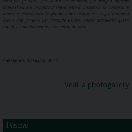
spesi per gli ultimi, per coloro che ne hanno più bisogno, affinchè
potessero avere un punto di riferimento di crescita in un contesto di
amore e benevolenza. Vogliamo inoltre esprimere la gratitudine a
coloro che firmano per l’8xmille perché, anche attraverso questi
canali, i contributi vanno a beneficio di tutti
»
.
Caltagirone, 17 Giugno 2017
Vedi la photogallery
Il Vescovo