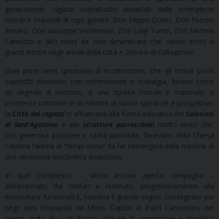
generazione, ragazzi soprattutto devastati dalle emergenze
morali e materiali di ogni genere: Don Filippo Quinci, Don Nunzio
Annaro, Don Giuseppe Verdemare, Don Luigi Turrisi, Don Michele
Cannizzo e altri nomi da non dimenticare che vanno scritti a
grandi lettere negli annali della Città e Diocesi di Caltagirone.
Quei primi semi spontanei di ricostruzione, che gli ormai pochi
superstiti ricordano con commozione e nostalgia, furono come
un segnale di riscossa, di una ripresa morale e materiale, e
promesse concrete di un rifiorire di nuove speranze e prospettive:
la
Città dei ragazzi
si affiancava alla fucina educativa dei
Salesiani
di Sant’Agostino
e alle
strutture parrocchiali
molto vivaci che,
con generosa passione e carità pastorale, facevano della Chiesa
Calatina l’anima di “tempi nuovi” da far riemergere dalle macerie di
una situazione postbellica disastrosa.
In quel complesso – allora ancora aperta campagna –
abbandonato dai militari e restituito progressivamente alla
elementare funzionalità, nasceva il grande sogno, consegnato poi
negli anni Cinquanta da Mons. Capizzi ai Padri Canossiani, nel
segno grato di Luigi Sturzo, che ne fu promotore e munifico