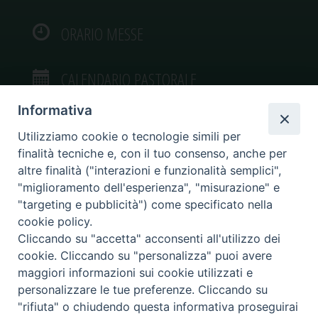
ORARIO MESSE
CALENDARIO PASTORALE
Informativa
Utilizziamo cookie o tecnologie simili per
finalità tecniche e, con il tuo consenso, anche per
VIDEOGALLERY
altre finalità ("interazioni e funzionalità semplici",
"miglioramento dell'esperienza", "misurazione" e
"targeting e pubblicità") come specificato nella
PHOTOGALLERY
cookie policy.
Cliccando su "accetta" acconsenti all'utilizzo dei
cookie. Cliccando su "personalizza" puoi avere
maggiori informazioni sui cookie utilizzati e
personalizzare le tue preferenze. Cliccando su
Diocesi di Caltagirone
"rifiuta" o chiudendo questa informativa proseguirai
Piazza San Francesco d’Assisi, 9 – tel. 0933.34186 – fax 0933.820590 e-mail: