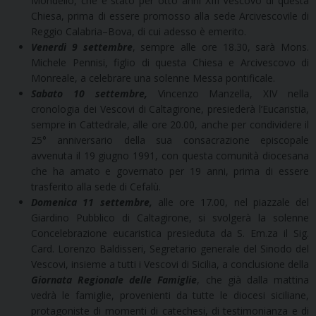
Mondello, che è stato per otto anni XIII Vescovo di questa
Chiesa, prima di essere promosso alla sede Arcivescovile di
Reggio Calabria–Bova, di cui adesso è emerito.
Venerdì 9 settembre
, sempre alle ore 18.30, sarà Mons.
Michele Pennisi, figlio di questa Chiesa e Arcivescovo di
Monreale, a celebrare una solenne Messa pontificale.
Sabato 10 settembre,
Vincenzo Manzella, XIV nella
cronologia dei Vescovi di Caltagirone, presiederà l’Eucaristia,
sempre in Cattedrale, alle ore 20.00, anche per condividere il
25° anniversario della sua consacrazione episcopale
avvenuta il 19 giugno 1991, con questa comunità diocesana
che ha amato e governato per 19 anni, prima di essere
trasferito alla sede di Cefalù.
Domenica 11 settembre,
alle ore 17.00, nel piazzale del
Giardino Pubblico di Caltagirone, si svolgerà la solenne
Concelebrazione eucaristica presieduta da S. Em.za il Sig.
Card. Lorenzo Baldisseri, Segretario generale del Sinodo del
Vescovi, insieme a tutti i Vescovi di Sicilia, a conclusione della
Giornata Regionale delle Famiglie
, che già dalla mattina
vedrà le famiglie, provenienti da tutte le diocesi siciliane,
protagoniste di momenti di catechesi, di testimonianza e di