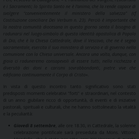
e i Sacramenti; lo Spirito Santo ne è l’anima, che la rende capace di
svolgere “convenientemente il ministero della salvezza” (cf
Costituzione conciliare Dei Verbum n. 23). Perciò è importante che
la nostra comunità diocesana in questo giorno senta il bisogno di
radunarsi nel luogo-simbolo di questa identità apostolica di Popolo
di Dio, che è la Chiesa Cattedrale, dove il Vescovo, che ne è segno
sacramentale, esercita il suo ministero di servizio e di governo nella
comunione con la Chiesa universale. Ancora una volta, dunque, con
gioia ci raduneremo consapevoli di essere tutti, nella ricchezza e
diversità dei doni e carismi sovrabbondanti, pietre vive che
edificano continuamente il Corpo di Cristo».
In vista di questo incontro tanto significativo sono stati
predisposti momenti celebrativi “forti” e straordinari, nel contesto
di un anno giubilare ricco di opportunità, di eventi e di iniziative
pastorali, spirituali e culturali, che ne hanno sottolineato la vitalità
e la peculiarità:
Giovedì 8 settembre
, alle ore 18.30, in Cattedrale, la solenne
celebrazione pontificale sarà presieduta da Mons. Vittorio