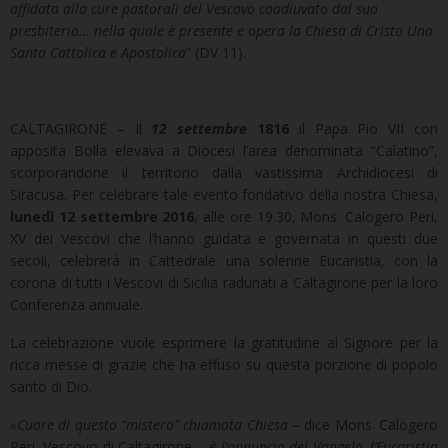
affidata alla cure pastorali del Vescovo coadiuvato dal suo
presbiterio… nella quale è presente e opera la Chiesa di Cristo Una
Santa Cattolica e Apostolica
” (DV 11).
CALTAGIRONE – Il
12 settembre
1816
il Papa Pio VII con
apposita Bolla elevava a Diocesi l’area denominata “Calatino”,
scorporandone il territorio dalla vastissima Archidiocesi di
Siracusa. Per celebrare tale evento fondativo della nostra Chiesa,
lunedì 12 settembre 2016
, alle ore 19.30, Mons. Calogero Peri,
XV dei Vescovi che l’hanno guidata e governata in questi due
secoli, celebrerà in Cattedrale una solenne Eucaristia, con la
corona di tutti i Vescovi di Sicilia radunati a Caltagirone per la loro
Conferenza annuale.
La celebrazione vuole esprimere la gratitudine al Signore per la
ricca messe di grazie che ha effuso su questa porzione di popolo
santo di Dio.
«Cuore di questo “mistero” chiamata Chiesa
– dice Mons. Calogero
Peri, Vescovo di Caltagirone –
è l’annuncio del Vangelo, l’Eucaristia