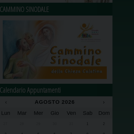
CAMMINO SINODALE
Calendario Appuntamenti
‹
AGOSTO 2026
›
Lun
Mar
Mer
Gio
Ven
Sab
Dom
27
28
29
30
31
1
2