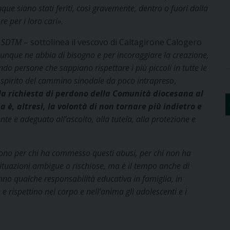
nque siano stati feriti, così gravemente, dentro o fuori dalla
re per i loro cari
».
al SDTM
– sottolinea il vescovo di Caltagirone Calogero
hiunque ne abbia di bisogno e per incoraggiare la creazione,
ndo persone che sappiano rispettare i più piccoli in tutte le
o spirito del cammino sinodale da poco intrapreso
,
a richiesta di perdono della Comunità diocesana al
a è, altresì, la volontà di non tornare più indietro e
nte e adeguato all’ascolto, alla tutela, alla protezione e
ono per chi ha commesso questi abusi, per chi non ha
situazioni ambigue o rischiose, ma è il tempo anche di
anno qualche responsabilità educativa in famiglia, in
e rispettino nel corpo e nell’anima gli adolescenti e i