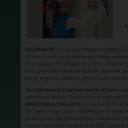
I
CALTAGIRONE –
Il Consiglio Permanente della CEI,
dei minori contro lo sfruttamento e l’abuso sessuale,
di sensibilizzazione prevista per il 18 novembre di 
locali, grazie all’impegno dei Referenti diocesani, dei
tutti gli organismi pastorali, affinché siano coinvolt
«La I Giornata
di preghiera per le vittime e i s
referente del Servizio Diocesano per la Tutela dei M
nella primavera del 2019
con l’approvazione delle
con l’avvio di quel Servizio nazionale per la Tutela d
strutture di ascolto e di accoglienza, con persone fo
maggior parte delle diocesi (219 su 226
).
S
iamo invi