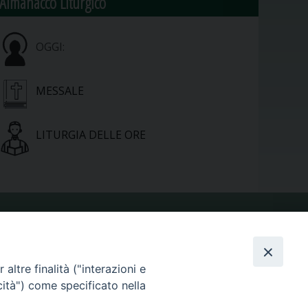
Almanacco Liturgico
OGGI:
MESSALE
LITURGIA DELLE ORE
VIDEOGALLERY
altre finalità ("interazioni e
PHOTOGALLERY
cità") come specificato nella