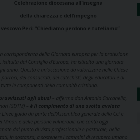
Celebrazione diocesana all’insegna
della chiarezza e dell’impegno
l vescovo Peri: “Chiediamo perdono e tuteliamo”
 in corrispondenza della Giornata europea per la protezione
 istituita dal Consiglio d’Europa, ha istituito una giornata
ogni anno. Questa è un’occasione da valorizzare nelle Chiese
 parroci, dei consacrati, dei catechisti, degli educatori e di
e tutte le componenti della comunità cristiana.
opravvissuti agli abusi
– afferma don Antonio Carcanella,
inori (SDTM) –
è
il compimento di una svolta avviata
 Linee guida da parte dell’Assemblea generale della Cei e
ei Minori e delle persone vulnerabili che conta oggi
rmate dal punto di vista professionale e pastorale, nella
tati, in sostanza, a sostenere i cammini di recupero umano