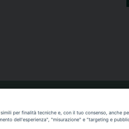
ORARIO MESSE
imili per finalità tecniche e, con il tuo consenso, anche per 
CALENDARIO PASTORALE
amento dell'esperienza", "misurazione" e "targeting e pubbli