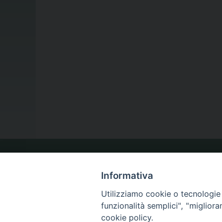
LA NOSTRA DIOCESI
Informativa
Utilizziamo cookie o tecnologie s
IL VESCOVO
funzionalità semplici", "miglior
cookie policy.