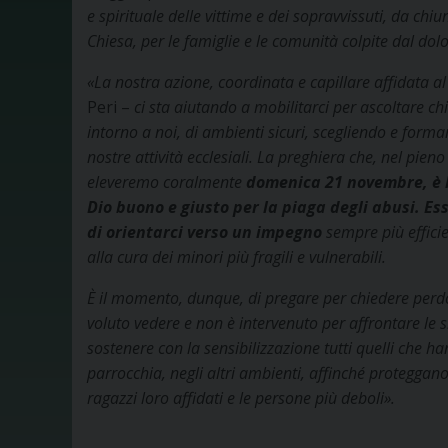
e spirituale delle vittime e dei sopravvissuti, da chiu
Chiesa, per le famiglie e le comunità colpite dal dolo
«La nostra azione, coordinata e capillare affidata 
Peri –
ci sta aiutando a mobilitarci per ascoltare c
intorno a noi, di ambienti sicuri, scegliendo e forma
nostre attività ecclesiali. La preghiera che
, nel pien
eleveremo coralmente
domenica 21 novembre, è l
Dio buono e giusto per la piaga degli abusi. Ess
di orientarci verso un impegno
sempre più efficie
alla cura dei minori più fragili e vulnerabili.
È il momento, dunque, di pregare per chiedere perd
voluto vedere e non è intervenuto per affrontare le 
sostenere con la sensibilizzazione tutti quelli che h
parrocchia, negli altri ambienti, affinché proteggano 
ragazzi loro affidati e le persone più deboli».