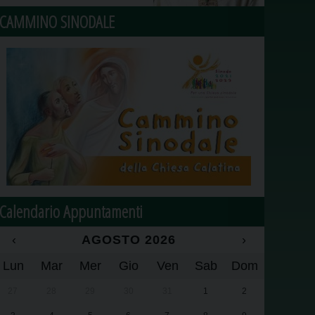
CAMMINO SINODALE
Calendario Appuntamenti
‹
AGOSTO 2026
›
Lun
Mar
Mer
Gio
Ven
Sab
Dom
27
28
29
30
31
1
2