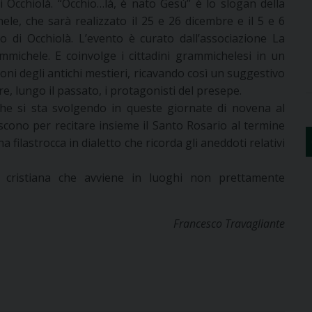
i Occhiolà. “Occhio…là, è nato Gesù” è lo slogan della
le, che sarà realizzato il 25 e 26 dicembre e il 5 e 6
 di Occhiolà. L’evento è curato dall’associazione La
mmichele. E coinvolge i cittadini grammichelesi in un
ioni degli antichi mestieri, ricavando così un suggestivo
re, lungo il passato, i protagonisti del presepe.
à che si sta svolgendo in queste giornate di novena al
uniscono per recitare insieme il Santo Rosario al termine
 filastrocca in dialetto che ricorda gli aneddoti relativi
cristiana che avviene in luoghi non prettamente
Francesco Travagliante