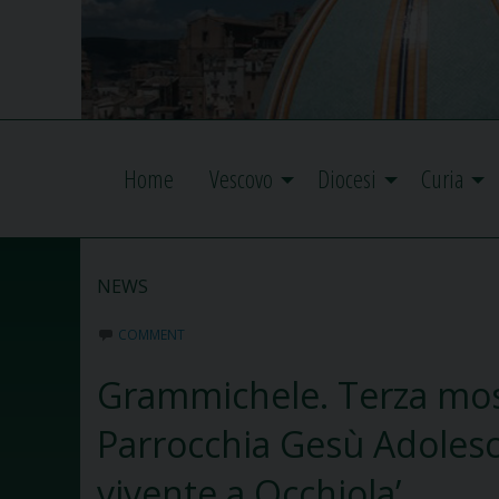
Home
Vescovo
Diocesi
Curia
NEWS
COMMENT
Grammichele. Terza most
Parrocchia Gesù Adolesce
vivente a Occhiola’