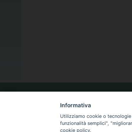
LA NOSTRA DIOCESI
Informativa
Utilizziamo cookie o tecnologie s
IL VESCOVO
funzionalità semplici", "miglior
cookie policy.