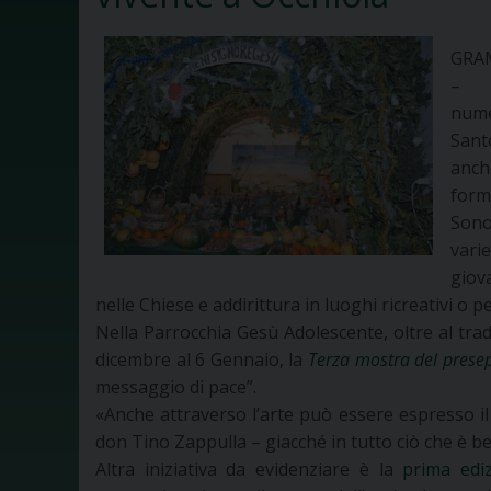
GRA
–
numer
Sant
anch
form
Sono
vari
giov
nelle Chiese e addirittura in luoghi ricreativi o p
Nella Parrocchia Gesù Adolescente, oltre al trad
dicembre al 6 Gennaio, la
Terza mostra del prese
messaggio di pace”.
«Anche attraverso l’arte può essere espresso il
don Tino Zappulla – giacché in tutto ciò che è bel
Altra iniziativa da evidenziare è la
prima edi