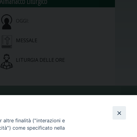
Almanacco Liturgico
OGGI:
MESSALE
LITURGIA DELLE ORE
VIDEOGALLERY
altre finalità ("interazioni e
PHOTOGALLERY
cità") come specificato nella