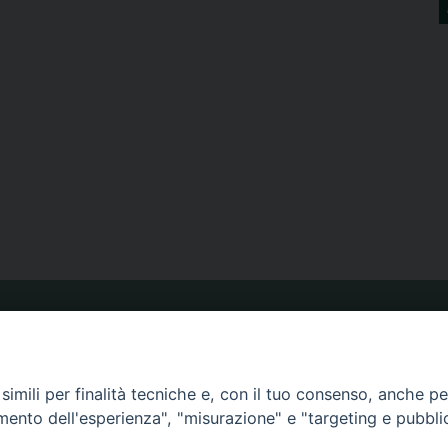
ORARIO MESSE
imili per finalità tecniche e, con il tuo consenso, anche per 
CALENDARIO PASTORALE
amento dell'esperienza", "misurazione" e "targeting e pubbli