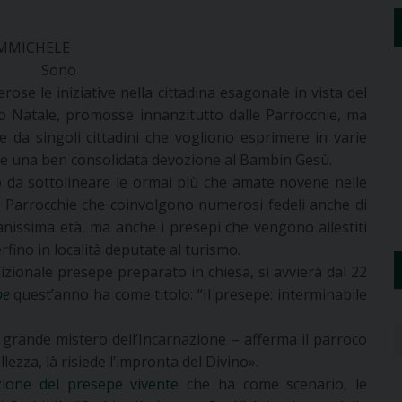
MMICHELE
 Sono
ose le iniziative nella cittadina esagonale in vista del
o Natale, promosse innanzitutto dalle Parrocchie, ma
e da singoli cittadini che vogliono esprimere in varie
e una ben consolidata devozione al Bambin Gesù.
 da sottolineare le ormai più che amate novene nelle
e Parrocchie che coinvolgono numerosi fedeli anche di
anissima età, ma anche i presepi che vengono allestiti
erfino in località deputate al turismo.
izionale presepe preparato in chiesa, si avvierà dal 22
pe
quest’anno ha come titolo: “Il presepe: interminabile
 grande mistero dell’Incarnazione – afferma il parroco
lezza, là risiede l’impronta del Divino».
zione del presepe vivente
che ha come scenario, le