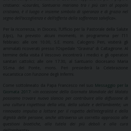
cristiano: «
Lourdes, Santuario mariano tra i più cari al popolo
cristiano, è il luogo e insieme simbolo di speranza e di grazia nel
segno dell’accoglienza e dell’offerta della sofferenza salvifica»
.
Per la ricorrenza, in Diocesi, l’Ufficio per la Pastorale della Salute
(Ups), ha previsto alcuni momenti, in programma per l’11
febbraio: alle ore 10.00, S.E. mons. Calogero Peri, visiterà gli
ammalati ricoverati presso l’Ospedale “Gravina” di Caltagirone. Al
termine della visita il Vescovo incontrerà i medici e gli operatori
sanitari cattolici; alle ore 17.30, al Santuario diocesano Maria
SS.ma del Ponte, mons. Peri presiederà la Celebrazione
eucaristica con l’unzione degli Infermi.
Come sottolineato da Papa Francesco nel suo
Messaggio per la
Giornata 2017
:
«
In occasione della Giornata Mondiale del Malato
possiamo trovare nuovo slancio per contribuire alla diffusione di
una cultura rispettosa della vita, della salute e dell’ambiente; un
rinnovato impulso a lottare per il rispetto dell’integralità e della
dignità delle persone, anche attraverso un corretto approccio alle
questioni bioetiche, alla tutela dei più deboli e alla cura
dell’ambiente»
.