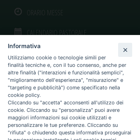
ORARIO MESSE
CALENDARIO PASTORALE
Informativa
Utilizziamo cookie o tecnologie simili per
finalità tecniche e, con il tuo consenso, anche per
VIDEOGALLERY
altre finalità ("interazioni e funzionalità semplici",
"miglioramento dell'esperienza", "misurazione" e
"targeting e pubblicità") come specificato nella
PHOTOGALLERY
cookie policy.
Cliccando su "accetta" acconsenti all'utilizzo dei
cookie. Cliccando su "personalizza" puoi avere
maggiori informazioni sui cookie utilizzati e
personalizzare le tue preferenze. Cliccando su
Diocesi di Caltagirone
"rifiuta" o chiudendo questa informativa proseguirai
Piazza San Francesco d’Assisi, 9 – tel. 0933.34186 – fax 0933.820590 e-mail: