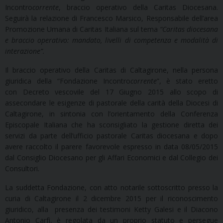
Incontro
corrente
, braccio operativo della Caritas Diocesana.
Seguirà la relazione di Francesco Marsico, Responsabile dell’area
Promozione Umana di Caritas Italiana sul tema
“Caritas diocesana
e braccio operativo: mandato, livelli di competenza e modalità di
interazione”.
Il braccio operativo della Caritas di Caltagirone, nella persona
giuridica della “Fondazione Incontro
corrente
”, è stato eretto
con Decreto vescovile del 17 Giugno 2015 allo scopo di
assecondare le esigenze di pastorale della carità della Diocesi di
Caltagirone, in sintonia con l’orientamento della Conferenza
Episcopale Italiana che ha sconsigliato la gestione diretta dei
servizi da parte dell’ufficio pastorale Caritas diocesana e dopo
avere raccolto il parere favorevole espresso in data 08/05/2015
dal Consiglio Diocesano per gli Affari Economici e dal Collegio dei
Consultori.
La suddetta Fondazione, con atto notarile sottoscritto presso la
curia di Caltagirone il 2 dicembre 2015 per il riconoscimento
giuridico, alla presenza dei testimoni Ketty Galesi e il Diacono
Antonio Carfì, è regolata da un proprio statuto e persegue