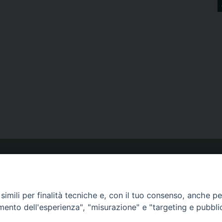
ORARIO MESSE
imili per finalità tecniche e, con il tuo consenso, anche per 
CALENDARIO PASTORALE
amento dell'esperienza", "misurazione" e "targeting e pubbli