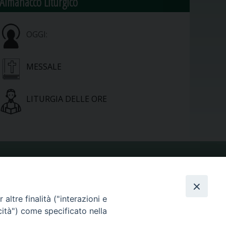
Almanacco Liturgico
OGGI:
MESSALE
LITURGIA DELLE ORE
VIDEOGALLERY
altre finalità ("interazioni e
PHOTOGALLERY
cità") come specificato nella