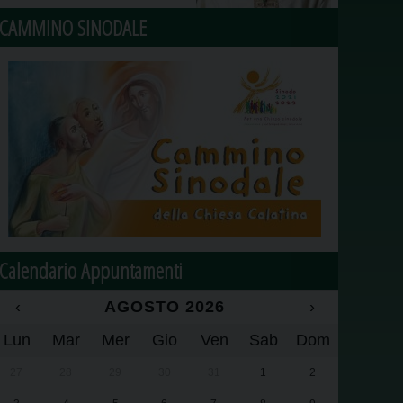
CAMMINO SINODALE
Calendario Appuntamenti
‹
AGOSTO 2026
›
Lun
Mar
Mer
Gio
Ven
Sab
Dom
27
28
29
30
31
1
2