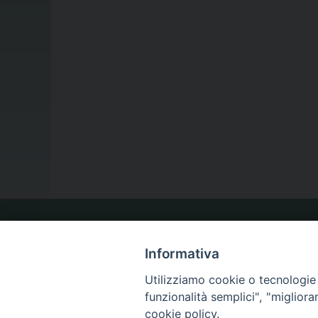
LA NOSTRA DIOCESI
Informativa
Utilizziamo cookie o tecnologie s
IL VESCOVO
funzionalità semplici", "miglior
cookie policy.