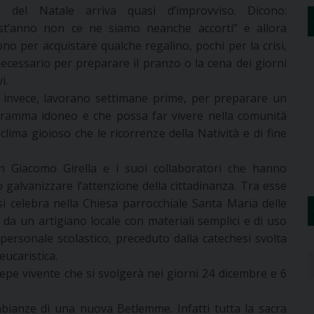
a del Natale arriva quasi d’improvviso. Dicono:
st’anno non ce ne siamo neanche accorti” e allora
ono per acquistare qualche regalino, pochi per la crisi,
 necessario per preparare il pranzo o la cena dei giorni
i.
i, invece, lavorano settimane prime, per preparare un
ramma idoneo e che possa far vivere nella comunità
clima gioioso che le ricorrenze della Natività e di fine
n Giacomo Girella e i suoi collaboratori che hanno
 galvanizzare l’attenzione della cittadinanza. Tra esse
i celebra nella Chiesa parrocchiale Santa Maria delle
 da un artigiano locale con materiali semplici e di uso
 personale scolastico, preceduto dalla catechesi svolta
eucaristica.
epe vivente che si svolgerà nei giorni 24 dicembre e 6
mbianze di una nuova Betlemme. Infatti tutta la sacra