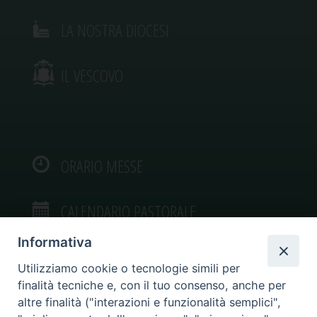
LA NOSTRA DIOCESI
IL VESCOVO
ORARIO MESSE
CALENDARIO PASTORALE
Informativa
Utilizziamo cookie o tecnologie simili per
finalità tecniche e, con il tuo consenso, anche per
VIDEOGALLERY
altre finalità ("interazioni e funzionalità semplici",