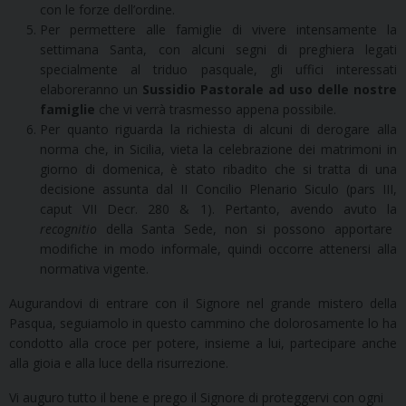
con le forze dell’ordine.
Per permettere alle famiglie di vivere intensamente la
settimana Santa, con alcuni segni di preghiera legati
specialmente al triduo pasquale, gli uffici interessati
elaboreranno un
Sussidio Pastorale ad uso delle nostre
famiglie
che vi verrà trasmesso appena possibile.
Per quanto riguarda la richiesta di alcuni di derogare alla
norma che, in Sicilia, vieta la celebrazione dei matrimoni in
giorno di domenica, è stato ribadito che si tratta di una
decisione assunta dal II Concilio Plenario Siculo (pars III,
caput VII Decr. 280 & 1). Pertanto, avendo avuto la
recognitio
della Santa Sede, non si possono apportare
modifiche in modo informale, quindi occorre attenersi alla
normativa vigente.
Augurandovi di entrare con il Signore nel grande mistero della
Pasqua, seguiamolo in questo cammino che dolorosamente lo ha
condotto alla croce per potere, insieme a lui, partecipare anche
alla gioia e alla luce della risurrezione.
Vi auguro tutto il bene e prego il Signore di proteggervi con ogni