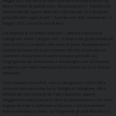
maggio 2021, alle ore 8:30 nella casa Maria Assunta di Arco (TN),
dove si trovava da qualche anno. Raccomandiamo P. Gaetano alla
misericordia del Signore della vita e offriamo per lui le preghiere
prescritte dalle regole di vita”
. I funerali sono stati celebrati ieri, 11
maggio 2021, presso la casa di Arco.
«La dipartita di un fratello sacerdote
– afferma il Vescovo di
Caltagirone, mons. Calogero Peri –
è sempre una grave perdita per
tutta la Chiesa, e in questo caso anche di quella diocesana dove P.
Gaetano ha maturato la sua chiamata alla vita consacrata e al
sacerdozio. Assicuriamo la nostra vicinanza spirituale alla
Congregazione dei Scalabriniani e alla famiglia e per lui eleviamo
preghiere a Dio nostro Padre perché sia accolto tra le sue braccia
amorevoli».
Padre Gaetano Branciforti, nato a Caltagirone il 15/05/1958 e
cresciuto nella parrocchia Sacra Famiglia di Caltagirone, allora
affidata alle cure pastorali dei Padri Canossiani, appena
maggiorenne inizia il percorso verso la consacrazione a Dio sotto
la guida dei Padri Scalabriniani a Piacenza e successivamente
entra in noviziato a Loreto. Qui intraprende gli studi filosofici e a