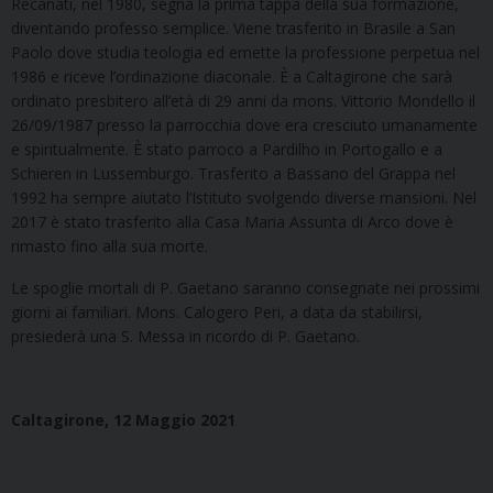
Recanati, nel 1980, segna la prima tappa della sua formazione,
diventando professo semplice. Viene trasferito in Brasile a San
Paolo dove studia teologia ed emette la professione perpetua nel
1986 e riceve l’ordinazione diaconale. È a Caltagirone che sarà
ordinato presbitero all’età di 29 anni da mons. Vittorio Mondello il
26/09/1987 presso la parrocchia dove era cresciuto umanamente
e spiritualmente. È stato parroco a Pardilho in Portogallo e a
Schieren in Lussemburgo. Trasferito a Bassano del Grappa nel
1992 ha sempre aiutato l’Istituto svolgendo diverse mansioni. Nel
2017 è stato trasferito alla Casa Maria Assunta di Arco dove è
rimasto fino alla sua morte.
Le spoglie mortali di P. Gaetano saranno consegnate nei prossimi
giorni ai familiari. Mons. Calogero Peri, a data da stabilirsi,
presiederà una S. Messa in ricordo di P. Gaetano.
Caltagirone, 12 Maggio 2021