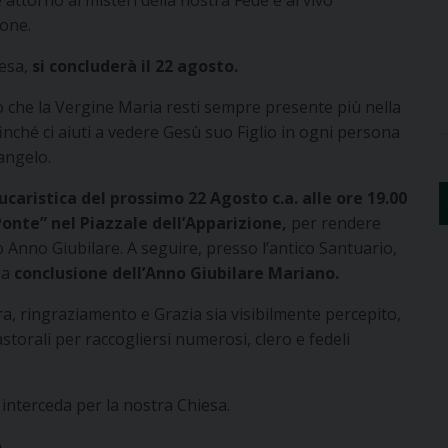
attorno ai misteri della nostra Fede e al vivo
rone.
iesa,
si concluderà il 22 agosto.
o che la Vergine Maria resti sempre presente più nella
nché ci aiuti a vedere Gesù suo Figlio in ogni persona
Vangelo.
caristica del prossimo 22 Agosto c.a. alle ore 19.00
Ponte” nel Piazzale dell’Apparizione,
per rendere
 Anno Giubilare. A seguire, presso l’antico Santuario,
la
conclusione dell’Anno Giubilare Mariano.
 ringraziamento e Grazia sia visibilmente percepito,
astorali per raccogliersi numerosi, clero e fedeli
interceda per la nostra Chiesa.
.