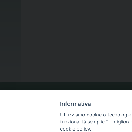
LA NOSTRA DIOCESI
Informativa
Utilizziamo cookie o tecnologie s
IL VESCOVO
funzionalità semplici", "miglior
cookie policy.