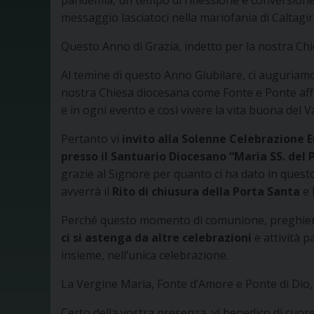
pandemia, un tempo di riflessione e conversione 
messaggio lasciatoci nella mariofania di Caltagi
Questo Anno di Grazia, indetto per la nostra Ch
Al temine di questo Anno Giubilare, ci auguriam
nostra Chiesa diocesana come Fonte e Ponte affi
e in ogni evento e così vivere la vita buona del 
Pertanto vi
invito alla Solenne Celebrazione Eu
presso il Santuario Diocesano “Maria SS. del 
grazie al Signore per quanto ci ha dato in questo
avverrà il
Rito di chiusura della Porta Santa
e 
Perché questo momento di comunione, preghiera,
ci si astenga da altre celebrazioni
e attività p
insieme, nell’unica celebrazione.
La Vergine Maria, Fonte d’Amore e Ponte di Dio, 
Certo della vostra presenza, vi benedico di cuore