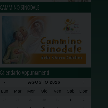
CAMMINO SINODALE
Calendario Appuntamenti
‹
AGOSTO 2026
›
Lun
Mar
Mer
Gio
Ven
Sab
Dom
27
28
29
30
31
1
2