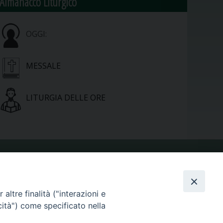
Almanacco Liturgico
OGGI:
MESSALE
LITURGIA DELLE ORE
VIDEOGALLERY
altre finalità ("interazioni e
PHOTOGALLERY
cità") come specificato nella