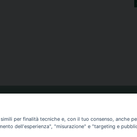
ORARIO MESSE
imili per finalità tecniche e, con il tuo consenso, anche per 
CALENDARIO PASTORALE
amento dell'esperienza", "misurazione" e "targeting e pubbli