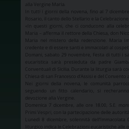
alla Vergine Maria.
In tutti i giorni della novena, fino al 7 dicembre,
Rosario, il canto dello Stellario e la Celebrazione
«In questi giorni, che ci conducono alla celeb
Maria – afferma il rettore della Chiesa, don Nicol
Maria nel mistero della redenzione. Maria Im
credente e di essere santi e immacolati al cospet
Domani, sabato 29 novembre, Festa di tutti i san
eucaristica sarà presieduta da padre Giambat
Conventuali di Sicilia. Durante la liturgia sarà
Chiesa di san Francesco d’Assisi e del Convento
Nei giorni della novena, le comunità parrocchi
seguendo un fitto calendario, si recheranno
devozione alla Vergine.
Domenica 7 dicembre, alle ore 18.00, S.E. mons
Primi Vespri, con la partecipazione delle autorità
Lunedì 8 dicembre, solennità dell’Immacolata
liturgico indica le Celebrazioni eucaristiche alle or