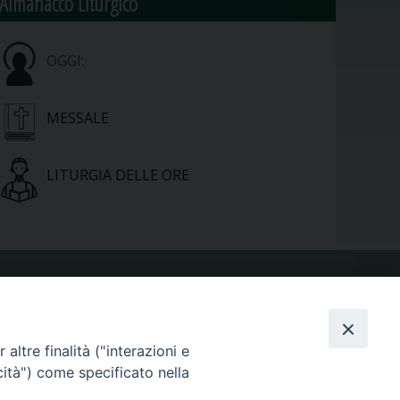
Almanacco Liturgico
OGGI:
MESSALE
LITURGIA DELLE ORE
VIDEOGALLERY
altre finalità ("interazioni e
PHOTOGALLERY
cità") come specificato nella