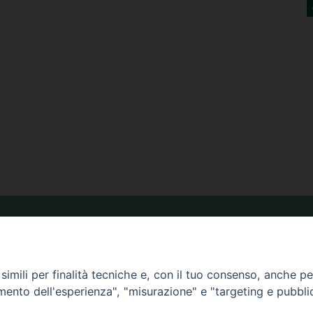
ORARIO MESSE
imili per finalità tecniche e, con il tuo consenso, anche per 
CALENDARIO PASTORALE
amento dell'esperienza", "misurazione" e "targeting e pubbli