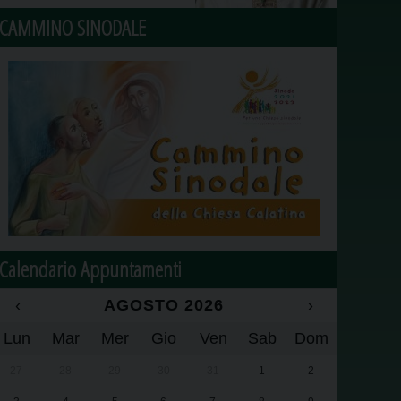
CAMMINO SINODALE
Calendario Appuntamenti
‹
AGOSTO 2026
›
Lun
Mar
Mer
Gio
Ven
Sab
Dom
27
28
29
30
31
1
2