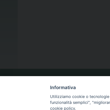
LA NOSTRA DIOCESI
Informativa
Utilizziamo cookie o tecnologie s
IL VESCOVO
funzionalità semplici", "miglior
cookie policy.