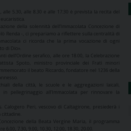
 alle 5.30, alle 8.30 e alle 17.30 è prevista la recita del
 eucaristica.
razione della solennità dell’Immacolata Concezione di
ò Renda -, ci prepariamo a riflettere sulla centralità di
macolata ci ricorda che la prima vocazione di ogni
to di Dio».
ti dell’Ordine serafico, alle ore 18.00, la Celebrazione
tista Spoto, ministro provinciale dei Frati minori
 commemorato il beato Riccardo, fondatore nel 1236 della
 annesso.
ali della città, le scuole e le aggregazioni laicali,
 in pellegrinaggio all’Immacolata per rinnovare la
. Calogero Peri, vescovo di Caltagirone, presiederà i
 cittadine.
 Concezione della Beata Vergine Maria, il programma
e 6.00, 7.30, 9.00, 10.30, 12.00, 18.30, 20.00.