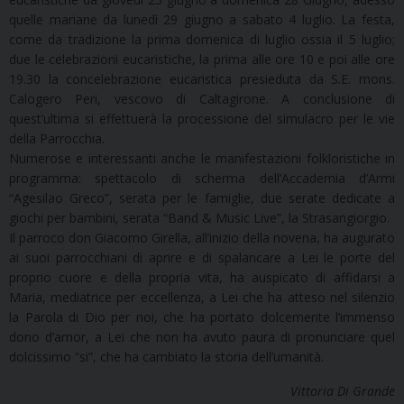
quelle mariane da lunedì 29 giugno a sabato 4 luglio. La festa,
come da tradizione la prima domenica di luglio ossia il 5 luglio;
due le celebrazioni eucaristiche, la prima alle ore 10 e poi alle ore
19.30 la concelebrazione eucaristica presieduta da S.E. mons.
Calogero Peri, vescovo di Caltagirone. A conclusione di
quest’ultima si effettuerà la processione del simulacro per le vie
della Parrocchia.
Numerose e interessanti anche le manifestazioni folkloristiche in
programma: spettacolo di scherma dell’Accademia d’Armi
“Agesilao Greco”, serata per le famiglie, due serate dedicate a
giochi per bambini, serata “Band & Music Live”, la Strasangiorgio.
Il parroco don Giacomo Girella, all’inizio della novena, ha augurato
ai suoi parrocchiani di aprire e di spalancare a Lei le porte del
proprio cuore e della propria vita, ha auspicato di affidarsi a
Maria, mediatrice per eccellenza, a Lei che ha atteso nel silenzio
la Parola di Dio per noi, che ha portato dolcemente l’immenso
dono d’amor, a Lei che non ha avuto paura di pronunciare quel
dolcissimo “si”, che ha cambiato la storia dell’umanità.
Vittoria Di Grande