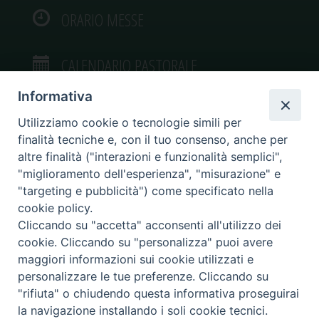
ORARIO MESSE
CALENDARIO PASTORALE
Informativa
Utilizziamo cookie o tecnologie simili per
finalità tecniche e, con il tuo consenso, anche per
VIDEOGALLERY
altre finalità ("interazioni e funzionalità semplici",
"miglioramento dell'esperienza", "misurazione" e
"targeting e pubblicità") come specificato nella
PHOTOGALLERY
cookie policy.
Cliccando su "accetta" acconsenti all'utilizzo dei
cookie. Cliccando su "personalizza" puoi avere
maggiori informazioni sui cookie utilizzati e
personalizzare le tue preferenze. Cliccando su
Diocesi di Caltagirone
"rifiuta" o chiudendo questa informativa proseguirai
Piazza San Francesco d’Assisi, 9 – tel. 0933.34186 – fax 0933.820590 e-mail:
la navigazione installando i soli cookie tecnici.
comunicazionisociali@diocesidicaltagirone.it