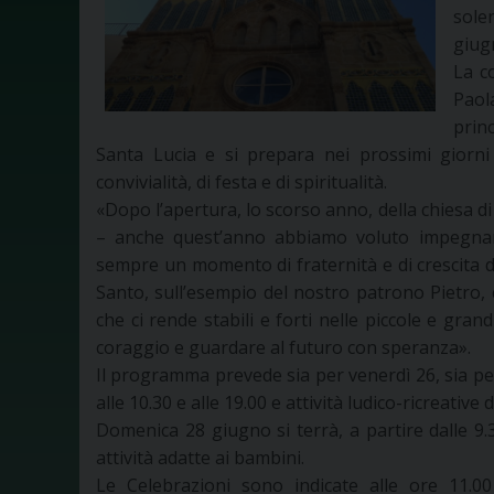
solen
giug
La c
Paol
prin
Santa Lucia e si prepara nei prossimi giorni
convivialità, di festa e di spiritualità.
«Dopo l’apertura, lo scorso anno, della chiesa di
– anche quest’anno abbiamo voluto impegnarc
sempre un momento di fraternità e di crescita de
Santo, sull’esempio del nostro patrono Pietro, 
che ci rende stabili e forti nelle piccole e gran
coraggio e guardare al futuro con speranza».
Il programma prevede sia per venerdì 26, sia p
alle 10.30 e alle 19.00 e attività ludico-ricreative
Domenica 28 giugno si terrà, a partire dalle 9.3
attività adatte ai bambini.
Le Celebrazioni sono indicate alle ore 11.0