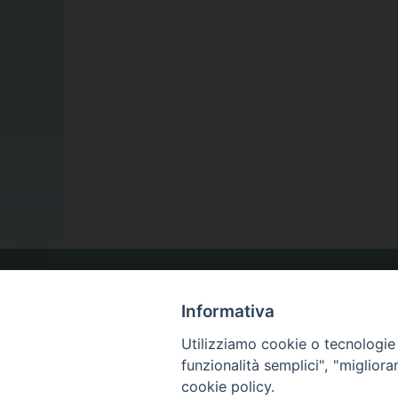
LA NOSTRA DIOCESI
Informativa
Utilizziamo cookie o tecnologie s
funzionalità semplici", "miglior
IL VESCOVO
cookie policy.