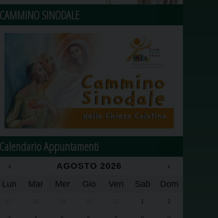
CAMMINO SINODALE
Calendario Appuntamenti
‹
AGOSTO 2026
›
Lun
Mar
Mer
Gio
Ven
Sab
Dom
27
28
29
30
31
1
2