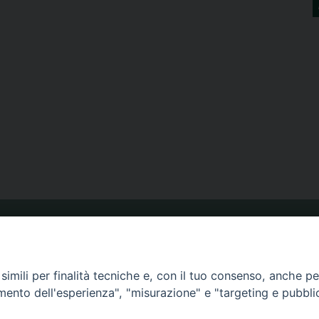
ORARIO MESSE
imili per finalità tecniche e, con il tuo consenso, anche per 
amento dell'esperienza", "misurazione" e "targeting e pubbli
CALENDARIO PASTORALE