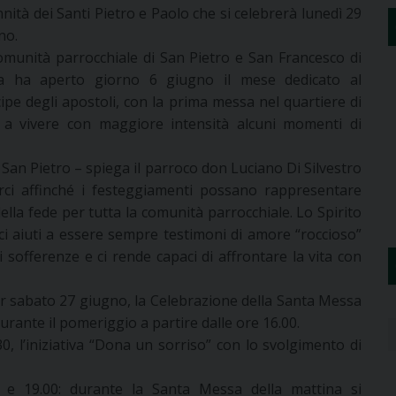
nità dei Santi Pietro e Paolo che si celebrerà lunedì 29
no.
omunità parrocchiale di San Pietro e San Francesco di
a ha aperto giorno 6 giugno il mese dedicato al
cipe degli apostoli, con la prima messa nel quartiere di
 a vivere con maggiore intensità alcuni momenti di
 San Pietro – spiega il parroco don Luciano Di Silvestro
i affinché i festeggiamenti possano rappresentare
lla fede per tutta la comunità parrocchiale. Lo Spirito
ci aiuti a essere sempre testimoni di amore “roccioso”
di sofferenze e ci rende capaci di affrontare la vita con
er sabato 27 giugno, la Celebrazione della Santa Messa
 durante il pomeriggio a partire dalle ore 16.00.
0, l’iniziativa “Dona un sorriso” con lo svolgimento di
0 e 19.00: durante la Santa Messa della mattina si