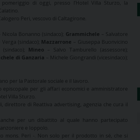
omeriggio di oggi, presso l’Hotel Villa Sturzo, la
alatino.
alogero Peri, vescovo di Caltagirone.
 Nicola Bonanno (sindaco);
Grammichele
– Salvatore
 Verga (sindaco);
Mazzarrone
– Giuseppa Buonvicino
 (sindaco);
Mineo
– Salvo Tamburello (assessore);
chele di Ganzaria
– Michele Giongrandi (vicesindaco);
ano per la Pastorale sociale e il lavoro.
io episcopale per gli affari economici e amministratore
tel Villa Sturzo.
 direttore di Reattiva advertising, agenzia che cura il
 anche per un dibattito al quale hanno partecipato
 Canzoniere e Ioppolo.
to mons. Peri -. Non solo per il prodotto in sé, che si