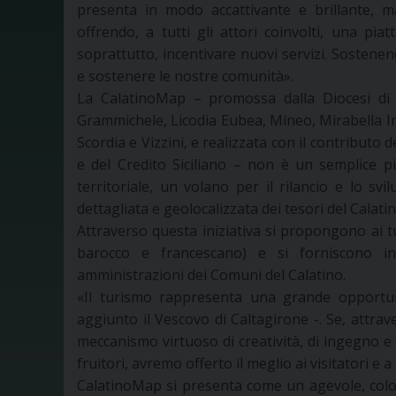
presenta in modo accattivante e brillante, m
offrendo, a tutti gli attori coinvolti, una pi
soprattutto, incentivare nuovi servizi. Sosten
e sostenere le nostre comunità».
La CalatinoMap – promossa dalla Diocesi di C
Grammichele, Licodia Eubea, Mineo, Mirabella I
Scordia e Vizzini, e realizzata con il contributo
e del Credito Siciliano – non è un semplice 
territoriale, un volano per il rilancio e lo svi
dettagliata e geolocalizzata dei tesori del Calatin
Attraverso questa iniziativa si propongono ai turi
barocco e francescano) e si forniscono in
amministrazioni dei Comuni del Calatino.
«Il turismo rappresenta una grande opportuni
aggiunto il Vescovo di Caltagirone -. Se, attrav
meccanismo virtuoso di creatività, di ingegno e di
fruitori, avremo offerto il meglio ai visitatori e a 
CalatinoMap si presenta come un agevole, color