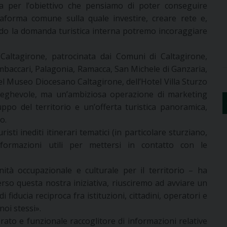
a per l’obiettivo che pensiamo di poter conseguire
attaforma comune sulla quale investire, creare rete e,
endo la domanda turistica interna potremo incoraggiare
altagirone, patrocinata dai Comuni di Caltagirone,
mbaccari, Palagonia, Ramacca, San Michele di Ganzaria,
 del Museo Diocesano Caltagirone, dell’Hotel Villa Sturzo
pieghevole, ma un’ambiziosa operazione di marketing
luppo del territorio e un’offerta turistica panoramica,
o.
sti inediti itinerari tematici (in particolare sturziano,
formazioni utili per mettersi in contatto con le
tà occupazionale e culturale per il territorio – ha
erso questa nostra iniziativa, riusciremo ad avviare un
 fiducia reciproca fra istituzioni, cittadini, operatori e
noi stessi».
ato e funzionale raccoglitore di informazioni relative