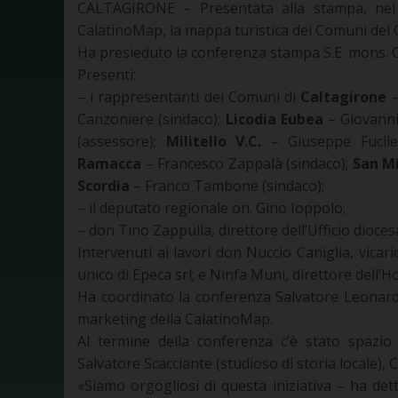
CALTAGIRONE – Presentata alla stampa, nel p
CalatinoMap, la mappa turistica dei Comuni del C
Ha presieduto la conferenza stampa S.E. mons. C
Presenti:
– i rappresentanti dei Comuni di
Caltagirone
–
Canzoniere (sindaco);
Licodia Eubea
– Giovanni
(assessore);
Militello
V.C.
– Giuseppe Fucile
Ramacca
– Francesco Zappalà (sindaco);
San Mi
Scordia
– Franco Tambone (sindaco);
– il deputato regionale on. Gino Ioppolo;
– don Tino Zappulla, direttore dell’Ufficio dioces
Intervenuti ai lavori don Nuccio Caniglia, vicar
unico di Epeca srl; e Ninfa Muni, direttore dell’Ho
Ha coordinato la conferenza Salvatore Leonardi,
marketing della CalatinoMap.
Al termine della conferenza c’è stato spazio
Salvatore Scacciante (studioso di storia locale),
«Siamo orgogliosi di questa iniziativa – ha det