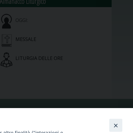
Almanacco Liturgico
OGGI:
MESSALE
LITURGIA DELLE ORE
VIDEOGALLERY
altre finalità ("interazioni e