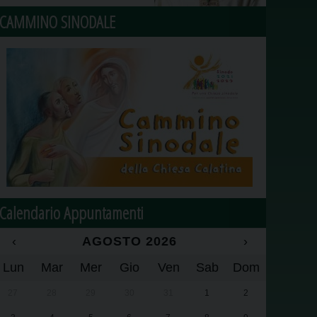
CAMMINO SINODALE
Calendario Appuntamenti
‹
AGOSTO 2026
›
Lun
Mar
Mer
Gio
Ven
Sab
Dom
27
28
29
30
31
1
2