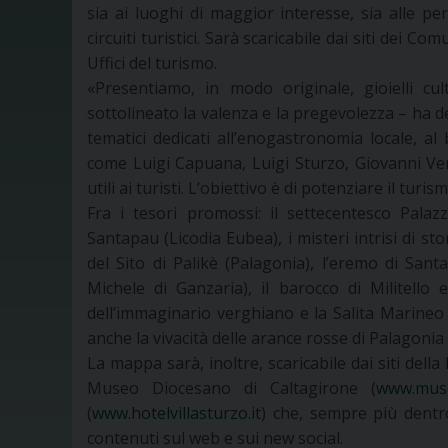
sia ai luoghi di maggior interesse, sia alle per
circuiti turistici. Sarà scaricabile dai siti dei Co
Uffici del turismo.
«Presentiamo, in modo originale, gioielli cul
sottolineato la valenza e la pregevolezza – ha d
tematici dedicati all’enogastronomia locale, al b
come Luigi Capuana, Luigi Sturzo, Giovanni Ver
utili ai turisti. L’obiettivo è di potenziare il turi
Fra i tesori promossi: il settecentesco Pala
Santapau (Licodia Eubea), i misteri intrisi di s
del Sito di Palikè (Palagonia), l’eremo di San
Michele di Ganzaria), il barocco di Militello 
dell’immaginario verghiano e la Salita Marineo
anche la vivacità delle arance rosse di Palagonia
La mappa sarà, inoltre, scaricabile dai siti della
Museo Diocesano di Caltagirone (
www.muse
(
www.hotelvillasturzo.it
) che, sempre più dentro
contenuti sul web e sui new social.