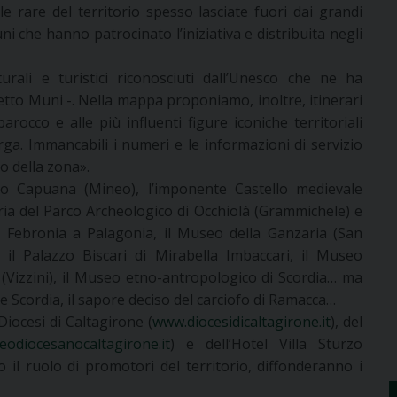
le rare del territorio spesso lasciate fuori dai grandi
muni che hanno patrocinato l’iniziativa e distribuita negli
turali e turistici riconosciuti dall’Unesco che ne ha
etto Muni -. Nella mappa proponiamo, inoltre, itinerari
arocco e alle più influenti figure iconiche territoriali
ga. Immancabili i numeri e le informazioni di servizio
smo della zona».
zzo Capuana (Mineo), l’imponente Castello medievale
toria del Parco Archeologico di Occhiolà (Grammichele) e
ta Febronia a Palagonia, il Museo della Ganzaria (San
e il Palazzo Biscari di Mirabella Imbaccari, il Museo
 (Vizzini), il Museo etno-antropologico di Scordia… ma
 e Scordia, il sapore deciso del carciofo di Ramacca…
 Diocesi di Caltagirone (
www.diocesidicaltagirone.it
), del
odiocesanocaltagirone.it
) e dell’Hotel Villa Sturzo
 il ruolo di promotori del territorio, diffonderanno i