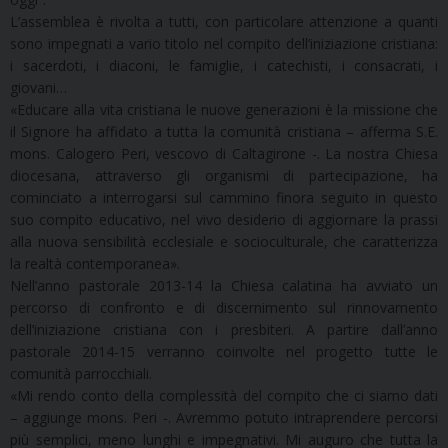
L’assemblea è rivolta a tutti, con particolare attenzione a quanti
sono impegnati a vario titolo nel compito dell’iniziazione cristiana:
i sacerdoti, i diaconi, le famiglie, i catechisti, i consacrati, i
giovani…
«Educare alla vita cristiana le nuove generazioni è la missione che
il Signore ha affidato a tutta la comunità cristiana – afferma S.E.
mons. Calogero Peri, vescovo di Caltagirone -. La nostra Chiesa
diocesana, attraverso gli organismi di partecipazione, ha
cominciato a interrogarsi sul cammino finora seguito in questo
suo compito educativo, nel vivo desiderio di aggiornare la prassi
alla nuova sensibilità ecclesiale e socioculturale, che caratterizza
la realtà contemporanea».
Nell’anno pastorale 2013-14 la Chiesa calatina ha avviato un
percorso di confronto e di discernimento sul rinnovamento
dell’iniziazione cristiana con i presbiteri. A partire dall’anno
pastorale 2014-15 verranno coinvolte nel progetto tutte le
comunità parrocchiali.
«Mi rendo conto della complessità del compito che ci siamo dati
– aggiunge mons. Peri -. Avremmo potuto intraprendere percorsi
più semplici, meno lunghi e impegnativi. Mi auguro che tutta la