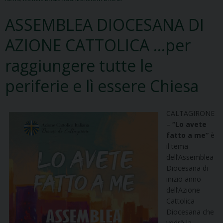
ASSEMBLEA DIOCESANA DI
AZIONE CATTOLICA …per
raggiungere tutte le
periferie e lì essere Chiesa
CALTAGIRONE
–
“Lo avete
fatto a me”
è
il tema
dell’Assemblea
Diocesana di
inizio anno
dell’Azione
Cattolica
Diocesana che
vedrà la