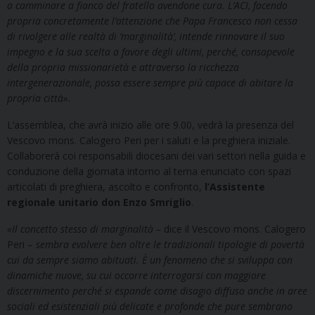
a camminare a fianco del fratello avendone cura. L’ACI, facendo
propria concretamente l’attenzione che Papa Francesco non cessa
di rivolgere alle realtà di ‘marginalità’, intende rinnovare il suo
impegno e la sua scelta a favore degli ultimi, perché, consapevole
della propria missionarietà e attraverso la ricchezza
intergenerazionale, possa essere sempre più capace di abitare la
propria città
»
.
L’assemblea, che avrà inizio alle ore 9.00, vedrà la presenza del
Vescovo mons. Calogero Peri per i saluti e la preghiera iniziale.
Collaborerà coi responsabili diocesani dei vari settori nella guida e
conduzione della giornata intorno al tema enunciato con spazi
articolati di preghiera, ascolto e confronto,
l’Assistente
regionale unitario don Enzo Smriglio
.
«
Il concetto stesso di marginalità –
dice il Vescovo mons. Calogero
Peri –
sembra evolvere ben oltre le tradizionali tipologie di povertà
cui da sempre siamo abituati. È un fenomeno che si sviluppa con
dinamiche nuove, su cui occorre interrogarsi con maggiore
discernimento perché si espande come disagio diffuso anche in aree
sociali ed esistenziali più delicate e profonde che pure sembrano