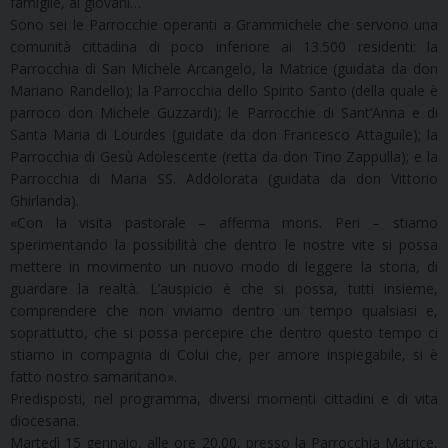
famiglie, ai giovani…
Sono sei le Parrocchie operanti a Grammichele che servono una
comunità cittadina di poco inferiore ai 13.500 residenti: la
Parrocchia di San Michele Arcangelo, la Matrice (guidata da don
Mariano Randello); la Parrocchia dello Spirito Santo (della quale è
parroco don Michele Guzzardi); le Parrocchie di Sant’Anna e di
Santa Maria di Lourdes (guidate da don Francesco Attaguile); la
Parrocchia di Gesù Adolescente (retta da don Tino Zappulla); e la
Parrocchia di Maria SS. Addolorata (guidata da don Vittorio
Ghirlanda).
«Con la visita pastorale – afferma mons. Peri – stiamo
sperimentando la possibilità che dentro le nostre vite si possa
mettere in movimento un nuovo modo di leggere la storia, di
guardare la realtà. L’auspicio è che si possa, tutti insieme,
comprendere che non viviamo dentro un tempo qualsiasi e,
soprattutto, che si possa percepire che dentro questo tempo ci
stiamo in compagnia di Colui che, per amore inspiegabile, si è
fatto nostro samaritano».
Predisposti, nel programma, diversi momenti cittadini e di vita
diocesana.
Martedì 15 gennaio, alle ore 20.00, presso la Parrocchia Matrice,