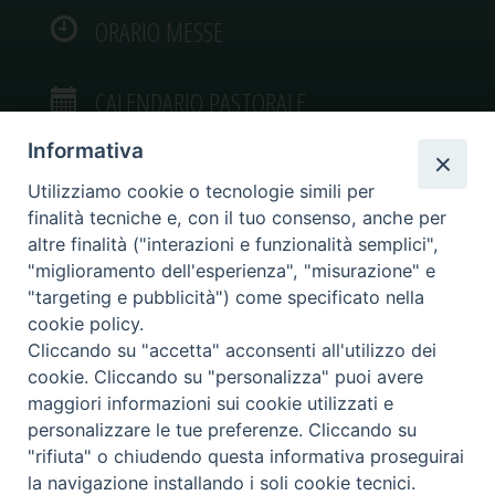
ORARIO MESSE
CALENDARIO PASTORALE
Informativa
Utilizziamo cookie o tecnologie simili per
finalità tecniche e, con il tuo consenso, anche per
VIDEOGALLERY
altre finalità ("interazioni e funzionalità semplici",
"miglioramento dell'esperienza", "misurazione" e
"targeting e pubblicità") come specificato nella
PHOTOGALLERY
cookie policy.
Cliccando su "accetta" acconsenti all'utilizzo dei
cookie. Cliccando su "personalizza" puoi avere
maggiori informazioni sui cookie utilizzati e
personalizzare le tue preferenze. Cliccando su
Diocesi di Caltagirone
"rifiuta" o chiudendo questa informativa proseguirai
Piazza San Francesco d’Assisi, 9 – tel. 0933.34186 – fax 0933.820590 e-mail:
la navigazione installando i soli cookie tecnici.
comunicazionisociali@diocesidicaltagirone.it