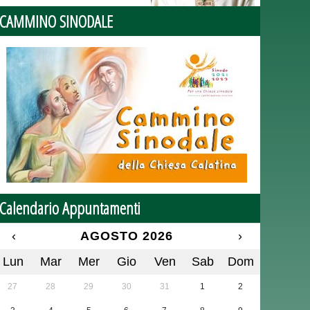
CAMMINO SINODALE
Calendario Appuntamenti
‹
AGOSTO 2026
›
Lun
Mar
Mer
Gio
Ven
Sab
Dom
27
28
29
30
31
1
2