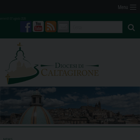
Skip
Menu
to
venerdì 07 agosto 2026
content
facebook
youtube
feed
mail
NEWS