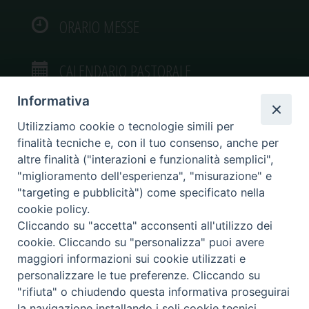
ORARIO MESSE
CALENDARIO PASTORALE
Informativa
Utilizziamo cookie o tecnologie simili per
finalità tecniche e, con il tuo consenso, anche per
VIDEOGALLERY
altre finalità ("interazioni e funzionalità semplici",
"miglioramento dell'esperienza", "misurazione" e
"targeting e pubblicità") come specificato nella
PHOTOGALLERY
cookie policy.
Cliccando su "accetta" acconsenti all'utilizzo dei
cookie. Cliccando su "personalizza" puoi avere
maggiori informazioni sui cookie utilizzati e
personalizzare le tue preferenze. Cliccando su
Diocesi di Caltagirone
"rifiuta" o chiudendo questa informativa proseguirai
Piazza San Francesco d’Assisi, 9 – tel. 0933.34186 – fax 0933.820590 e-mail:
la navigazione installando i soli cookie tecnici.