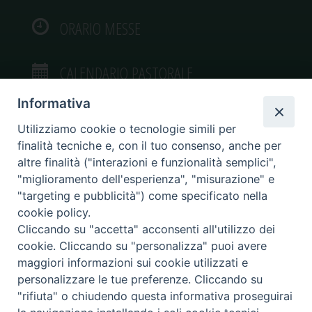
ORARIO MESSE
CALENDARIO PASTORALE
Informativa
Utilizziamo cookie o tecnologie simili per
finalità tecniche e, con il tuo consenso, anche per
VIDEOGALLERY
altre finalità ("interazioni e funzionalità semplici",
"miglioramento dell'esperienza", "misurazione" e
"targeting e pubblicità") come specificato nella
PHOTOGALLERY
cookie policy.
Cliccando su "accetta" acconsenti all'utilizzo dei
cookie. Cliccando su "personalizza" puoi avere
maggiori informazioni sui cookie utilizzati e
personalizzare le tue preferenze. Cliccando su
Diocesi di Caltagirone
"rifiuta" o chiudendo questa informativa proseguirai
Piazza San Francesco d’Assisi, 9 – tel. 0933.34186 – fax 0933.820590 e-mail: