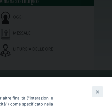
Almanacco Liturgico
OGGI:
MESSALE
LITURGIA DELLE ORE
VIDEOGALLERY
altre finalità ("interazioni e
PHOTOGALLERY
cità") come specificato nella