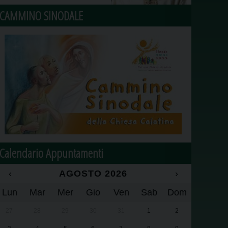
CAMMINO SINODALE
Calendario Appuntamenti
‹
AGOSTO 2026
›
Lun
Mar
Mer
Gio
Ven
Sab
Dom
27
28
29
30
31
1
2