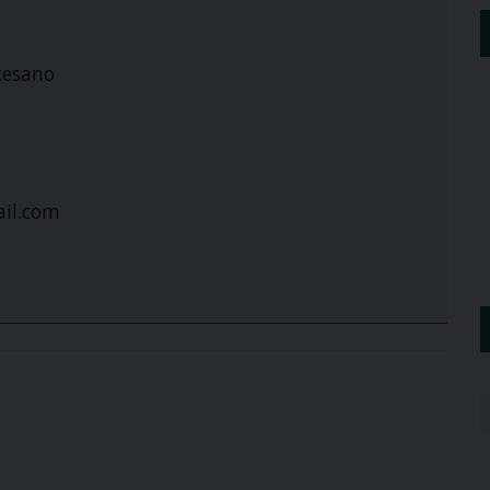
cesano
il.com