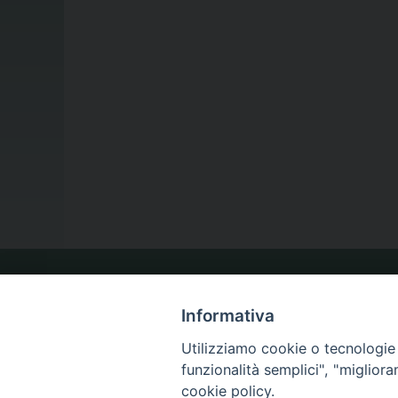
LA NOSTRA DIOCESI
Informativa
Utilizziamo cookie o tecnologie s
IL VESCOVO
funzionalità semplici", "miglior
cookie policy.