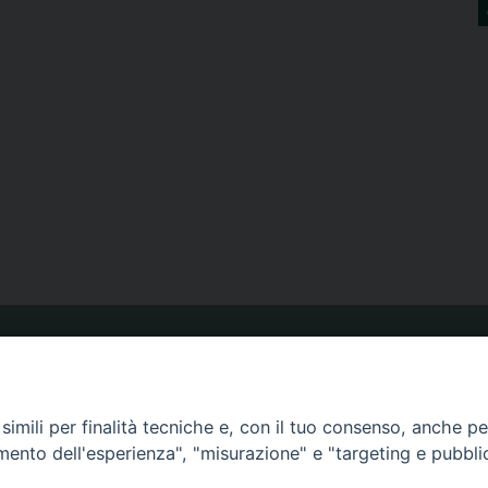
ORARIO MESSE
imili per finalità tecniche e, con il tuo consenso, anche per 
CALENDARIO PASTORALE
amento dell'esperienza", "misurazione" e "targeting e pubbli