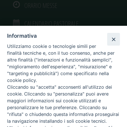
ORARIO MESSE
CALENDARIO PASTORALE
Informativa
Utilizziamo cookie o tecnologie simili per
finalità tecniche e, con il tuo consenso, anche per
VIDEOGALLERY
altre finalità ("interazioni e funzionalità semplici",
"miglioramento dell'esperienza", "misurazione" e
"targeting e pubblicità") come specificato nella
PHOTOGALLERY
cookie policy.
Cliccando su "accetta" acconsenti all'utilizzo dei
cookie. Cliccando su "personalizza" puoi avere
maggiori informazioni sui cookie utilizzati e
personalizzare le tue preferenze. Cliccando su
Diocesi di Caltagirone
"rifiuta" o chiudendo questa informativa proseguirai
Piazza San Francesco d’Assisi, 9 – tel. 0933.34186 – fax 0933.820590 e-mail:
la navigazione installando i soli cookie tecnici.
comunicazionisociali@diocesidicaltagirone.it