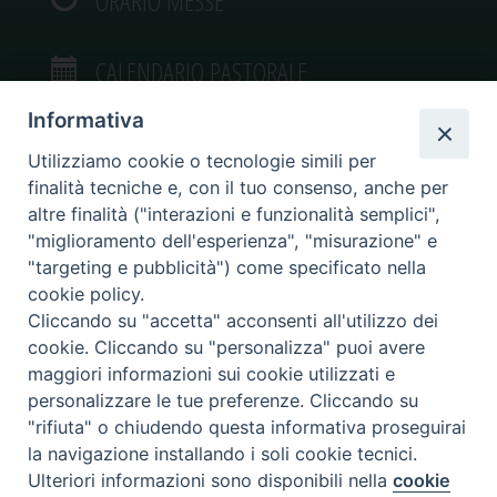
ORARIO MESSE
CALENDARIO PASTORALE
Informativa
Utilizziamo cookie o tecnologie simili per
finalità tecniche e, con il tuo consenso, anche per
VIDEOGALLERY
altre finalità ("interazioni e funzionalità semplici",
"miglioramento dell'esperienza", "misurazione" e
"targeting e pubblicità") come specificato nella
PHOTOGALLERY
cookie policy.
Cliccando su "accetta" acconsenti all'utilizzo dei
cookie. Cliccando su "personalizza" puoi avere
maggiori informazioni sui cookie utilizzati e
personalizzare le tue preferenze. Cliccando su
Diocesi di Caltagirone
"rifiuta" o chiudendo questa informativa proseguirai
Piazza San Francesco d’Assisi, 9 – tel. 0933.34186 – fax 0933.820590 e-mail:
la navigazione installando i soli cookie tecnici.
comunicazionisociali@diocesidicaltagirone.it
Ulteriori informazioni sono disponibili nella
cookie
Preferenze Cookie