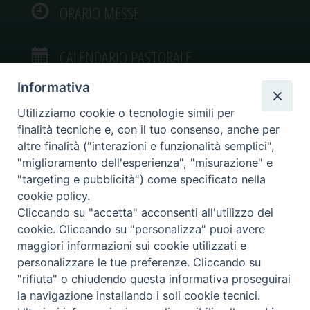
ORARIO MESSE
CALENDARIO PASTORALE
Informativa
Utilizziamo cookie o tecnologie simili per
finalità tecniche e, con il tuo consenso, anche per
VIDEOGALLERY
altre finalità ("interazioni e funzionalità semplici",
"miglioramento dell'esperienza", "misurazione" e
"targeting e pubblicità") come specificato nella
PHOTOGALLERY
cookie policy.
Cliccando su "accetta" acconsenti all'utilizzo dei
cookie. Cliccando su "personalizza" puoi avere
maggiori informazioni sui cookie utilizzati e
personalizzare le tue preferenze. Cliccando su
Diocesi di Caltagirone
"rifiuta" o chiudendo questa informativa proseguirai
Piazza San Francesco d’Assisi, 9 – tel. 0933.34186 – fax 0933.820590 e-mail:
la navigazione installando i soli cookie tecnici.
comunicazionisociali@diocesidicaltagirone.it