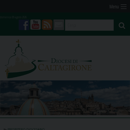
Skip
Menu
to
domenica 09 agosto 2026
content
facebook
youtube
feed
mail
PRESBITERO DIOCESANO