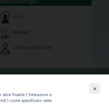
Almanacco Liturgico
OGGI:
MESSALE
LITURGIA DELLE ORE
VIDEOGALLERY
altre finalità ("interazioni e
PHOTOGALLERY
cità") come specificato nella