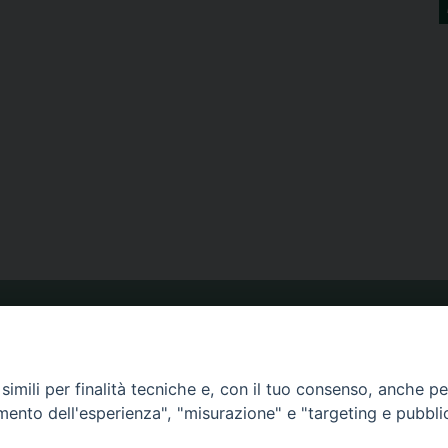
ORARIO MESSE
imili per finalità tecniche e, con il tuo consenso, anche per 
CALENDARIO PASTORALE
amento dell'esperienza", "misurazione" e "targeting e pubbli