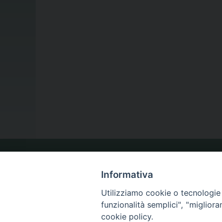
LA NOSTRA DIOCESI
Informativa
Utilizziamo cookie o tecnologie s
IL VESCOVO
funzionalità semplici", "miglior
cookie policy.