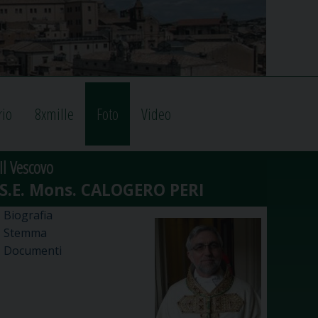
rio
8xmille
Foto
Video
Il Vescovo
Biografia
Stemma
Documenti