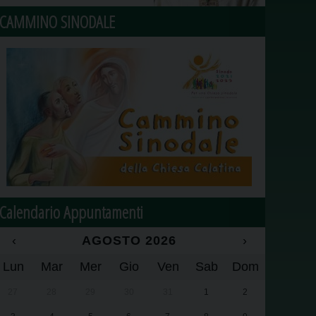
CAMMINO SINODALE
Calendario Appuntamenti
‹
AGOSTO 2026
›
Lun
Mar
Mer
Gio
Ven
Sab
Dom
27
28
29
30
31
1
2