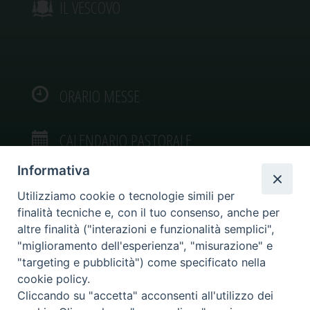
IL VESCOVO
ORARIO MESSE
CALENDARIO PASTORALE
Informativa
Utilizziamo cookie o tecnologie simili per
finalità tecniche e, con il tuo consenso, anche per
VIDEOGALLERY
altre finalità ("interazioni e funzionalità semplici",
"miglioramento dell'esperienza", "misurazione" e
"targeting e pubblicità") come specificato nella
PHOTOGALLERY
cookie policy.
Cliccando su "accetta" acconsenti all'utilizzo dei